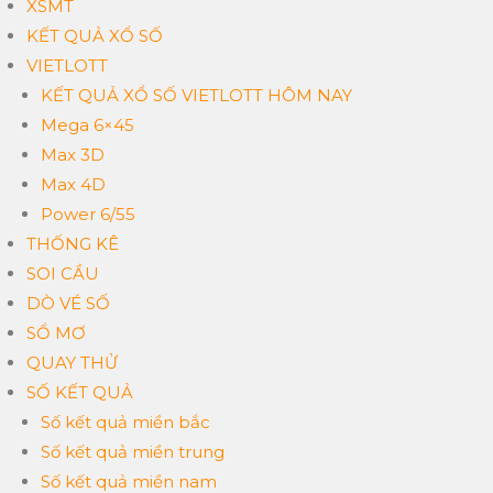
XSMT
KẾT QUẢ XỔ SỐ
VIETLOTT
KẾT QUẢ XỔ SỐ VIETLOTT HÔM NAY
Mega 6×45
Max 3D
Max 4D
Power 6/55
THỐNG KÊ
SOI CẦU
DÒ VÉ SỐ
SỔ MƠ
QUAY THỬ
SỐ KẾT QUẢ
Số kết quả miền bắc
Số kết quả miền trung
Số kết quả miền nam