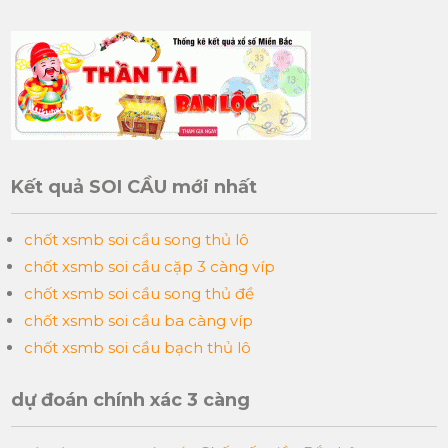
Kết quả SOI CẦU mới nhất
chốt xsmb soi cầu song thủ lô
chốt xsmb soi cầu cặp 3 càng víp
chốt xsmb soi cầu song thủ đề
chốt xsmb soi cầu ba càng víp
chốt xsmb soi cầu bạch thủ lô
dự đoán chính xác 3 càng