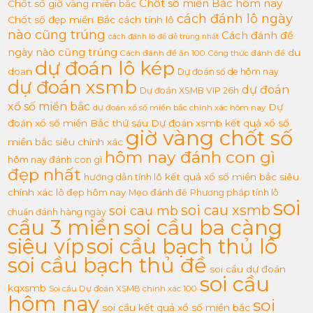
Chốt số miền Bắc hôm nay
Chốt số giờ vàng miền bắc
cách đánh lô ngày
Chốt số đẹp miền Bắc
cách tính lô
nào cũng trúng
Cách đánh đề
cách đánh lô đề dễ trúng nhất
ngày nào cũng trúng
du
Cách đánh đề ăn 100
Công thức đánh đề
dự đoán lô kép
doan
Dự đoán số de hôm nay
dự đoán xsmb
dự đoán
Dự đoán XSMB VIP 26h
xổ số miền bắc
Dự
dự đoán xổ số miền bắc chính xác hôm nay
đoán xổ số miền Bắc thứ sáu Dự đoán xsmb kết quả xổ số
giờ vàng chốt số
miền bắc siêu chính xác
hôm nay đánh con gì
hôm nay đánh con gì
đẹp nhất
hướng dẫn tính lô
kết quả xổ số miền bắc siêu
chính xác
lô đẹp hôm nay
Mẹo đánh đề
Phương pháp tính lô
soi
soi cau xsmb
soi cau mb
chuẩn đánh hàng ngày
cầu 3 miền
soi cầu ba càng
siêu víp
soi cầu bạch thủ lô
soi cầu bạch thủ đề
soi cầu dự đoán
soi cầu
kqxsmb
Soi cầu Dự đoán XSMB chính xác 100
hôm nay
soi
soi cầu kết quả xổ số miền bắc