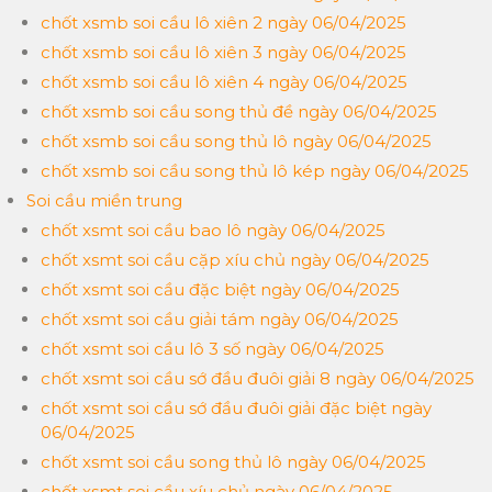
chốt xsmb soi cầu lô xiên 2 ngày 06/04/2025
chốt xsmb soi cầu lô xiên 3 ngày 06/04/2025
chốt xsmb soi cầu lô xiên 4 ngày 06/04/2025
chốt xsmb soi cầu song thủ đề ngày 06/04/2025
chốt xsmb soi cầu song thủ lô ngày 06/04/2025
chốt xsmb soi cầu song thủ lô kép ngày 06/04/2025
Soi cầu miền trung
chốt xsmt soi cầu bao lô ngày 06/04/2025
chốt xsmt soi cầu cặp xíu chủ ngày 06/04/2025
chốt xsmt soi cầu đặc biệt ngày 06/04/2025
chốt xsmt soi cầu giải tám ngày 06/04/2025
chốt xsmt soi cầu lô 3 số ngày 06/04/2025
chốt xsmt soi cầu sớ đầu đuôi giải 8 ngày 06/04/2025
chốt xsmt soi cầu sớ đầu đuôi giải đặc biệt ngày
06/04/2025
chốt xsmt soi cầu song thủ lô ngày 06/04/2025
chốt xsmt soi cầu xíu chủ ngày 06/04/2025