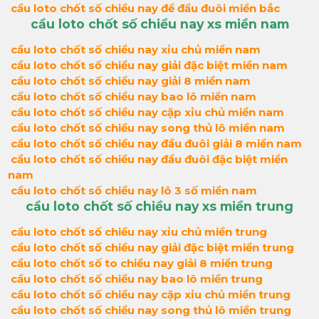
cầu loto chốt số chiều nay đề đầu đuôi miền bắc
cầu loto chốt số chiều nay xs miền nam
cầu loto chốt số chiều nay xỉu chủ miền nam
cầu loto chốt số chiều nay giải đặc biệt miền nam
cầu loto chốt số chiều nay giải 8 miền nam
cầu loto chốt số chiều nay bao lô miền nam
cầu loto chốt số chiều nay cặp xỉu chủ miền nam
cầu loto chốt số chiều nay song thủ lô miền nam
cầu loto chốt số chiều nay đầu đuôi giải 8 miền nam
cầu loto chốt số chiều nay đầu đuôi đặc biệt miền
nam
cầu loto chốt số chiều nay lô 3 số miền nam
cầu loto chốt số chiều nay xs miền trung
cầu loto chốt số chiều nay xỉu chủ miền trung
cầu loto chốt số chiều nay giải đặc biệt miền trung
cầu loto chốt số to chiều nay giải 8 miền trung
cầu loto chốt số chiều nay bao lô miền trung
cầu loto chốt số chiều nay cặp xỉu chủ miền trung
cầu loto chốt số chiều nay song thủ lô miền trung