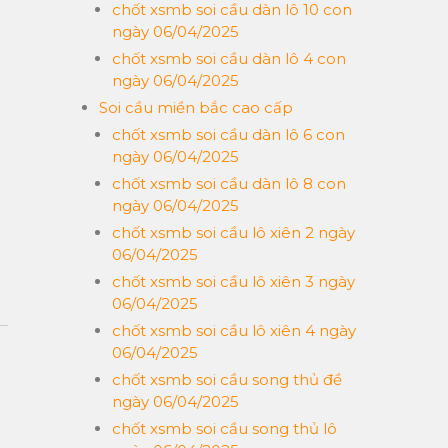
chốt xsmb soi cầu dàn lô 10 con
ngày 06/04/2025
chốt xsmb soi cầu dàn lô 4 con
ngày 06/04/2025
Soi cầu miền bắc cao cấp
chốt xsmb soi cầu dàn lô 6 con
ngày 06/04/2025
chốt xsmb soi cầu dàn lô 8 con
ngày 06/04/2025
chốt xsmb soi cầu lô xiên 2 ngày
06/04/2025
chốt xsmb soi cầu lô xiên 3 ngày
06/04/2025
chốt xsmb soi cầu lô xiên 4 ngày
06/04/2025
chốt xsmb soi cầu song thủ đề
ngày 06/04/2025
chốt xsmb soi cầu song thủ lô