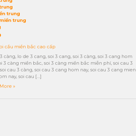
 trung
 trung
iền trung
 miền trung
g
p
oi cầu miền bắc cao cấp
 3 càng, lo de 3 cang, soi 3 cang, soi 3 càng, soi 3 cang hom
oi 3 càng miền bắc, soi 3 càng miền bắc miễn phí, soi cau 3
soi cau 3 càng, soi cau 3 cang hom nay, soi cau 3 cang mien
m nay, soi cau […]
More »