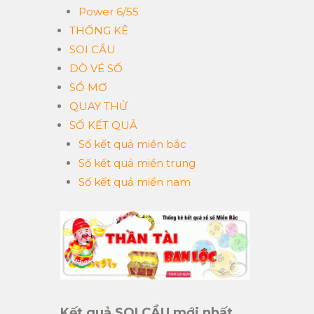
Power 6/55
THỐNG KÊ
SOI CẦU
DÒ VÉ SỐ
SỔ MƠ
QUAY THỬ
SỐ KẾT QUẢ
Số kết quả miền bắc
Số kết quả miền trung
Số kết quả miền nam
Kết quả SOI CẦU mới nhất