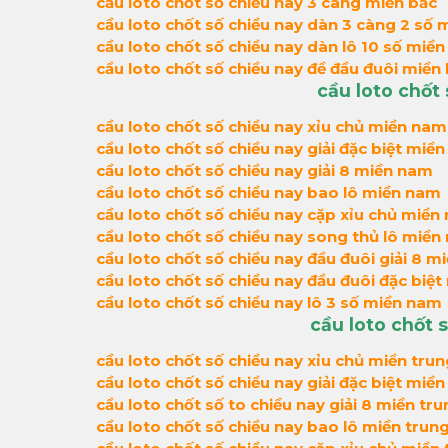
cầu loto chốt số chiều nay 3 càng miền bắc
cầu loto chốt số chiều nay dàn 3 càng 2 số 
cầu loto chốt số chiều nay dàn lô 10 số miền
cầu loto chốt số chiều nay đề đầu đuôi miền
cầu loto chốt
cầu loto chốt số chiều nay xỉu chủ miền nam
cầu loto chốt số chiều nay giải đặc biệt miề
cầu loto chốt số chiều nay giải 8 miền nam
cầu loto chốt số chiều nay bao lô miền nam
cầu loto chốt số chiều nay cặp xỉu chủ miền
cầu loto chốt số chiều nay song thủ lô miền
cầu loto chốt số chiều nay đầu đuôi giải 8 
cầu loto chốt số chiều nay đầu đuôi đặc biệ
cầu loto chốt số chiều nay lô 3 số miền nam
cầu loto chốt 
cầu loto chốt số chiều nay xỉu chủ miền trun
cầu loto chốt số chiều nay giải đặc biệt miền
cầu loto chốt số to chiều nay giải 8 miền tr
cầu loto chốt số chiều nay bao lô miền trun