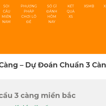
SOI
PHƯƠNG
SỐ GÌ
KẾT
XSMB
CẦU
PHÁP
ĐÁNH
QUẢ
MIỀN
CHƠI LÔ
HÔM
XS
NAM
ĐỀ
NAY
 Càng – Dự Đoán Chuẩn 3 Cà
cầu 3 càng miền bắc