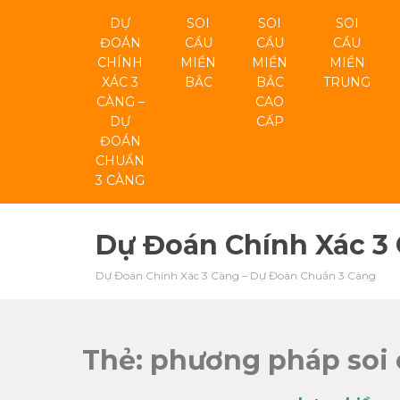
Skip
DỰ
SOI
SOI
SOI
to
ĐOÁN
CẦU
CẦU
CẦU
content
CHÍNH
MIỀN
MIỀN
MIỀN
XÁC 3
BẮC
BẮC
TRUNG
CÀNG –
CAO
DỰ
CẤP
ĐOÁN
CHUẨN
3 CÀNG
Dự Đoán Chính Xác 3
Dự Đoán Chính Xác 3 Càng – Dự Đoán Chuẩn 3 Càng
Thẻ:
phương pháp soi 