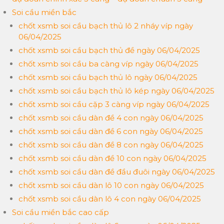
Soi cầu miền bắc
chốt xsmb soi cầu bạch thủ lô 2 nháy víp ngày
06/04/2025
chốt xsmb soi cầu bạch thủ đề ngày 06/04/2025
chốt xsmb soi cầu ba càng víp ngày 06/04/2025
chốt xsmb soi cầu bạch thủ lô ngày 06/04/2025
chốt xsmb soi cầu bạch thủ lô kép ngày 06/04/2025
chốt xsmb soi cầu cặp 3 càng víp ngày 06/04/2025
chốt xsmb soi cầu dàn đề 4 con ngày 06/04/2025
chốt xsmb soi cầu dàn đề 6 con ngày 06/04/2025
chốt xsmb soi cầu dàn đề 8 con ngày 06/04/2025
chốt xsmb soi cầu dàn đề 10 con ngày 06/04/2025
chốt xsmb soi cầu dàn đề đầu đuôi ngày 06/04/2025
chốt xsmb soi cầu dàn lô 10 con ngày 06/04/2025
chốt xsmb soi cầu dàn lô 4 con ngày 06/04/2025
Soi cầu miền bắc cao cấp