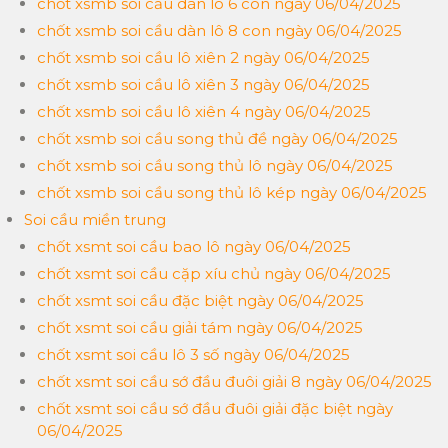
chốt xsmb soi cầu dàn lô 6 con ngày 06/04/2025
chốt xsmb soi cầu dàn lô 8 con ngày 06/04/2025
chốt xsmb soi cầu lô xiên 2 ngày 06/04/2025
chốt xsmb soi cầu lô xiên 3 ngày 06/04/2025
chốt xsmb soi cầu lô xiên 4 ngày 06/04/2025
chốt xsmb soi cầu song thủ đề ngày 06/04/2025
chốt xsmb soi cầu song thủ lô ngày 06/04/2025
chốt xsmb soi cầu song thủ lô kép ngày 06/04/2025
Soi cầu miền trung
chốt xsmt soi cầu bao lô ngày 06/04/2025
chốt xsmt soi cầu cặp xíu chủ ngày 06/04/2025
chốt xsmt soi cầu đặc biệt ngày 06/04/2025
chốt xsmt soi cầu giải tám ngày 06/04/2025
chốt xsmt soi cầu lô 3 số ngày 06/04/2025
chốt xsmt soi cầu sớ đầu đuôi giải 8 ngày 06/04/2025
chốt xsmt soi cầu sớ đầu đuôi giải đặc biệt ngày
06/04/2025