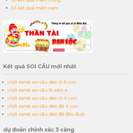
Số kết quả miền nam
Kết quả SOI CẦU mới nhất
chốt xsmb soi cầu dàn lô 6 con
chốt xsmb soi cầu lô xiên 4
chốt xsmb soi cầu dàn lô 4 con
chốt xsmb soi cầu dàn đề 4 con
chốt xsmb soi cầu dàn đề đầu đuôi
dự đoán chính xác 3 càng