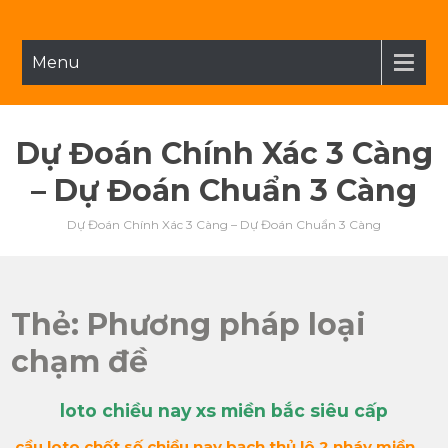
Skip
to
content
Menu
Dự Đoán Chính Xác 3 Càng
– Dự Đoán Chuẩn 3 Càng
Dự Đoán Chính Xác 3 Càng – Dự Đoán Chuẩn 3 Càng
Thẻ:
Phương pháp loại
chạm đề
loto chiều nay xs miền bắc siêu cấp
cầu loto chốt số chiều nay bạch thủ lô 2 nháy miền