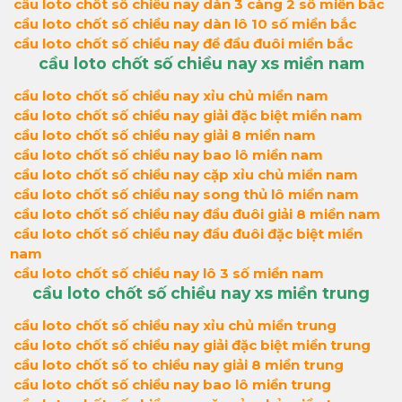
cầu loto chốt số chiều nay dàn 3 càng 2 số miền bắc
cầu loto chốt số chiều nay dàn lô 10 số miền bắc
cầu loto chốt số chiều nay đề đầu đuôi miền bắc
cầu loto chốt số chiều nay xs miền nam
cầu loto chốt số chiều nay xỉu chủ miền nam
cầu loto chốt số chiều nay giải đặc biệt miền nam
cầu loto chốt số chiều nay giải 8 miền nam
cầu loto chốt số chiều nay bao lô miền nam
cầu loto chốt số chiều nay cặp xỉu chủ miền nam
cầu loto chốt số chiều nay song thủ lô miền nam
cầu loto chốt số chiều nay đầu đuôi giải 8 miền nam
cầu loto chốt số chiều nay đầu đuôi đặc biệt miền
nam
cầu loto chốt số chiều nay lô 3 số miền nam
cầu loto chốt số chiều nay xs miền trung
cầu loto chốt số chiều nay xỉu chủ miền trung
cầu loto chốt số chiều nay giải đặc biệt miền trung
cầu loto chốt số to chiều nay giải 8 miền trung
cầu loto chốt số chiều nay bao lô miền trung