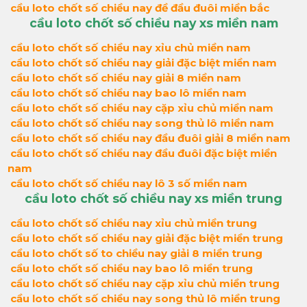
cầu loto chốt số chiều nay đề đầu đuôi miền bắc
cầu loto chốt số chiều nay xs miền nam
cầu loto chốt số chiều nay xỉu chủ miền nam
cầu loto chốt số chiều nay giải đặc biệt miền nam
cầu loto chốt số chiều nay giải 8 miền nam
cầu loto chốt số chiều nay bao lô miền nam
cầu loto chốt số chiều nay cặp xỉu chủ miền nam
cầu loto chốt số chiều nay song thủ lô miền nam
cầu loto chốt số chiều nay đầu đuôi giải 8 miền nam
cầu loto chốt số chiều nay đầu đuôi đặc biệt miền
nam
cầu loto chốt số chiều nay lô 3 số miền nam
cầu loto chốt số chiều nay xs miền trung
cầu loto chốt số chiều nay xỉu chủ miền trung
cầu loto chốt số chiều nay giải đặc biệt miền trung
cầu loto chốt số to chiều nay giải 8 miền trung
cầu loto chốt số chiều nay bao lô miền trung
cầu loto chốt số chiều nay cặp xỉu chủ miền trung
cầu loto chốt số chiều nay song thủ lô miền trung