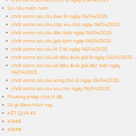
Soi cầu miền nam
chốt xsmn soi cầu bao lô ngày 06/04/2025
chốt xsmn soi cầu cặp xíu chủ ngày 06/04/2025
chốt xsmn soi cầu đặc biệt ngày 06/04/2025
chốt xsmn soi cầu giải tám ngày 06/04/2025
chốt xsmn soi cầu lô 3 số ngày 06/04/2025
chốt xsmn soi cầu sớ đầu đuôi giải 8 ngày 06/04/2025
chốt xsmn soi cầu sớ đầu đuôi giải đặc biệt ngày
06/04/2025
chốt xsmn soi cầu song thủ lô ngày 06/04/2025
chốt xsmn soi cầu xíu chủ ngày 06/04/2025
Phương pháp chơi lô đề
Số gì đánh hôm nay
KẾT QUẢ XS
XSMB
XSMN