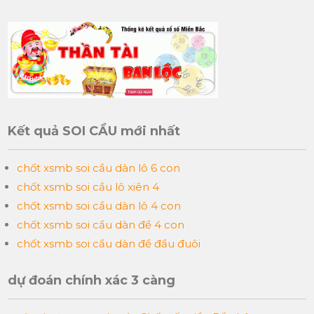
Kết quả SOI CẦU mới nhất
chốt xsmb soi cầu dàn lô 6 con
chốt xsmb soi cầu lô xiên 4
chốt xsmb soi cầu dàn lô 4 con
chốt xsmb soi cầu dàn đề 4 con
chốt xsmb soi cầu dàn đề đầu đuôi
dự đoán chính xác 3 càng