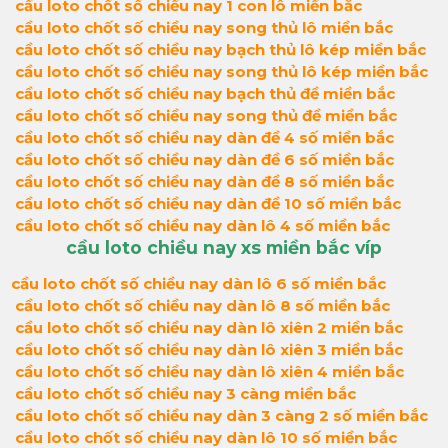
cầu loto chốt số chiều nay 1 con lô miền bắc
cầu loto chốt số chiều nay song thủ lô miền bắc
cầu loto chốt số chiều nay bạch thủ lô kép miền bắc
cầu loto chốt số chiều nay song thủ lô kép miền bắc
cầu loto chốt số chiều nay bạch thủ đề miền bắc
cầu loto chốt số chiều nay song thủ đề miền bắc
cầu loto chốt số chiều nay dàn đề 4 số miền bắc
cầu loto chốt số chiều nay dàn đề 6 số miền bắc
cầu loto chốt số chiều nay dàn đề 8 số miền bắc
cầu loto chốt số chiều nay dàn đề 10 số miền bắc
cầu loto chốt số chiều nay dàn lô 4 số miền bắc
cầu loto chiều nay xs miền bắc víp
cầu loto chốt số chiều nay dàn lô 6 số miền bắc
cầu loto chốt số chiều nay dàn lô 8 số miền bắc
cầu loto chốt số chiều nay dàn lô xiên 2 miền bắc
cầu loto chốt số chiều nay dàn lô xiên 3 miền bắc
cầu loto chốt số chiều nay dàn lô xiên 4 miền bắc
cầu loto chốt số chiều nay 3 càng miền bắc
cầu loto chốt số chiều nay dàn 3 càng 2 số miền bắc
cầu loto chốt số chiều nay dàn lô 10 số miền bắc