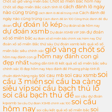
Chốt số miền Bắc hôm nay
Chốt số giờ vàng miền bắc
cách đánh lô ngày
Chốt số đẹp miền Bắc
cách tính lô
nào cũng trúng
Cách đánh đề
cách đánh lô đề dễ trúng nhất
ngày nào cũng trúng
du
Cách đánh đề ăn 100
Công thức đánh đề
dự đoán lô kép
doan
Dự đoán số de hôm nay
dự đoán xsmb
dự đoán
Dự đoán XSMB VIP 26h
xổ số miền bắc
Dự
dự đoán xổ số miền bắc chính xác hôm nay
đoán xổ số miền Bắc thứ sáu Dự đoán xsmb kết quả xổ số
giờ vàng chốt số
miền bắc siêu chính xác
hôm nay đánh con gì
hôm nay đánh con gì
đẹp nhất
hướng dẫn tính lô
kết quả xổ số miền bắc siêu
chính xác
lô đẹp hôm nay
Mẹo đánh đề
Phương pháp tính lô
soi
soi cau xsmb
soi cau mb
chuẩn đánh hàng ngày
cầu 3 miền
soi cầu ba càng
siêu víp
soi cầu bạch thủ lô
soi cầu bạch thủ đề
soi cầu dự đoán
soi cầu
kqxsmb
Soi cầu Dự đoán XSMB chính xác 100
hôm nay
soi
soi cầu kết quả xổ số miền bắc