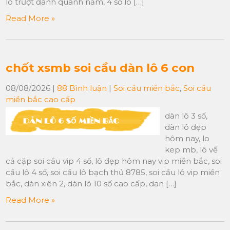
lô trượt đánh quanh năm, 4 số lô […]
Read More »
chốt xsmb soi cầu dàn lô 6 con
08/08/2026
|
88 Bình luận
|
Soi cầu miền bắc
,
Soi cầu
miền bắc cao cấp
dàn lô 3 số,
dàn lô đẹp
hôm nay, lo
kep mb, lô về
cả cặp soi cầu vip 4 số, lô đẹp hôm nay vip miền bắc, soi
cầu lô 4 số, soi cầu lô bạch thủ 8785, soi cầu lô vip miền
bắc, dàn xiên 2, dàn lô 10 số cao cấp, dan […]
Read More »