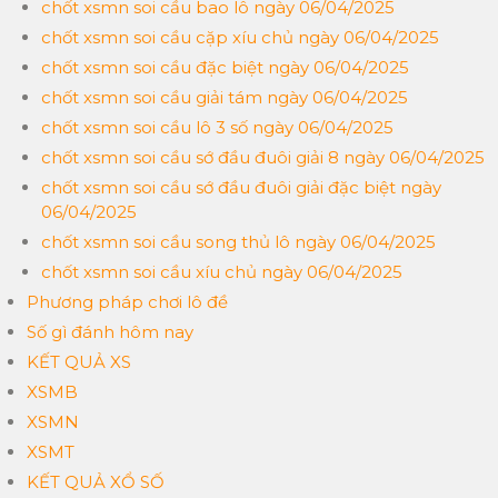
chốt xsmn soi cầu bao lô ngày 06/04/2025
chốt xsmn soi cầu cặp xíu chủ ngày 06/04/2025
chốt xsmn soi cầu đặc biệt ngày 06/04/2025
chốt xsmn soi cầu giải tám ngày 06/04/2025
chốt xsmn soi cầu lô 3 số ngày 06/04/2025
chốt xsmn soi cầu sớ đầu đuôi giải 8 ngày 06/04/2025
chốt xsmn soi cầu sớ đầu đuôi giải đặc biệt ngày
06/04/2025
chốt xsmn soi cầu song thủ lô ngày 06/04/2025
chốt xsmn soi cầu xíu chủ ngày 06/04/2025
Phương pháp chơi lô đề
Số gì đánh hôm nay
KẾT QUẢ XS
XSMB
XSMN
XSMT
KẾT QUẢ XỔ SỐ