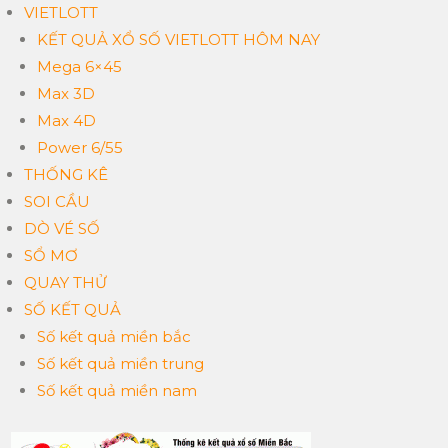
VIETLOTT
KẾT QUẢ XỔ SỐ VIETLOTT HÔM NAY
Mega 6×45
Max 3D
Max 4D
Power 6/55
THỐNG KÊ
SOI CẦU
DÒ VÉ SỐ
SỔ MƠ
QUAY THỬ
SỐ KẾT QUẢ
Số kết quả miền bắc
Số kết quả miền trung
Số kết quả miền nam