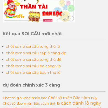
Kết quả SOI CẦU mới nhất
chốt xsmb soi cầu song thủ lô
chốt xsmb soi cầu cặp 3 càng víp
chốt xsmb soi cầu song thủ đề
chốt xsmb soi cầu ba càng víp
chốt xsmb soi cầu bạch thủ lô
dự đoán chính xác 3 càng
Chốt số miền Bắc hôm nay
Chốt số giờ vàng miền bắc
cách đánh lô ngày
Chốt số đẹp miền Bắc
cách tính lô