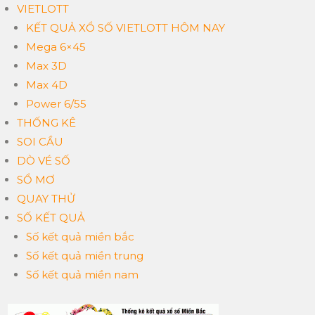
VIETLOTT
KẾT QUẢ XỔ SỐ VIETLOTT HÔM NAY
Mega 6×45
Max 3D
Max 4D
Power 6/55
THỐNG KÊ
SOI CẦU
DÒ VÉ SỐ
SỔ MƠ
QUAY THỬ
SỐ KẾT QUẢ
Số kết quả miền bắc
Số kết quả miền trung
Số kết quả miền nam