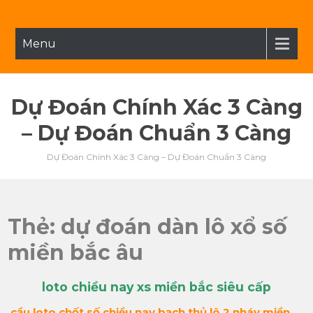
Skip
to
content
Menu
Dự Đoán Chính Xác 3 Càng
– Dự Đoán Chuẩn 3 Càng
Dự Đoán Chính Xác 3 Càng – Dự Đoán Chuẩn 3 Càng
Thẻ:
dự đoán dàn lô xổ số
miền bắc âu
loto chiều nay xs miền bắc siêu cấp
cầu loto chốt số chiều nay bạch thủ lô 2 nháy miền