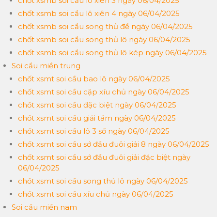
chốt xsmb soi cầu lô xiên 3 ngày 06/04/2025
chốt xsmb soi cầu lô xiên 4 ngày 06/04/2025
chốt xsmb soi cầu song thủ đề ngày 06/04/2025
chốt xsmb soi cầu song thủ lô ngày 06/04/2025
chốt xsmb soi cầu song thủ lô kép ngày 06/04/2025
Soi cầu miền trung
chốt xsmt soi cầu bao lô ngày 06/04/2025
chốt xsmt soi cầu cặp xíu chủ ngày 06/04/2025
chốt xsmt soi cầu đặc biệt ngày 06/04/2025
chốt xsmt soi cầu giải tám ngày 06/04/2025
chốt xsmt soi cầu lô 3 số ngày 06/04/2025
chốt xsmt soi cầu sớ đầu đuôi giải 8 ngày 06/04/2025
chốt xsmt soi cầu sớ đầu đuôi giải đặc biệt ngày
06/04/2025
chốt xsmt soi cầu song thủ lô ngày 06/04/2025
chốt xsmt soi cầu xíu chủ ngày 06/04/2025
Soi cầu miền nam