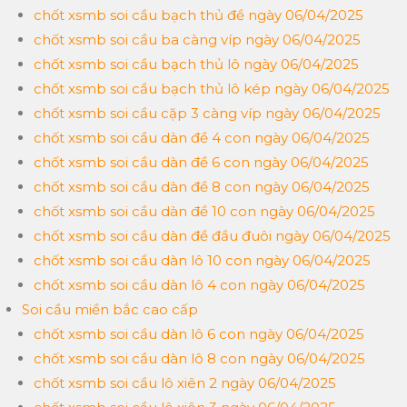
chốt xsmb soi cầu bạch thủ đề ngày 06/04/2025
chốt xsmb soi cầu ba càng víp ngày 06/04/2025
chốt xsmb soi cầu bạch thủ lô ngày 06/04/2025
chốt xsmb soi cầu bạch thủ lô kép ngày 06/04/2025
chốt xsmb soi cầu cặp 3 càng víp ngày 06/04/2025
chốt xsmb soi cầu dàn đề 4 con ngày 06/04/2025
chốt xsmb soi cầu dàn đề 6 con ngày 06/04/2025
chốt xsmb soi cầu dàn đề 8 con ngày 06/04/2025
chốt xsmb soi cầu dàn đề 10 con ngày 06/04/2025
chốt xsmb soi cầu dàn đề đầu đuôi ngày 06/04/2025
chốt xsmb soi cầu dàn lô 10 con ngày 06/04/2025
chốt xsmb soi cầu dàn lô 4 con ngày 06/04/2025
Soi cầu miền bắc cao cấp
chốt xsmb soi cầu dàn lô 6 con ngày 06/04/2025
chốt xsmb soi cầu dàn lô 8 con ngày 06/04/2025
chốt xsmb soi cầu lô xiên 2 ngày 06/04/2025