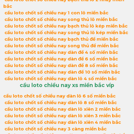
bắc
cầu loto chốt số chiều nay 1 con lô miền bắc
cầu loto chốt số chiều nay song thủ lô miền bắc
cầu loto chốt số chiều nay bạch thủ lô kép miền bắc
cầu loto chốt số chiều nay song thủ lô kép miền bắc
cầu loto chốt số chiều nay bạch thủ đề miền bắc
cầu loto chốt số chiều nay song thủ đề miền bắc
cầu loto chốt số chiều nay dàn đề 4 số miền bắc
cầu loto chốt số chiều nay dàn đề 6 số miền bắc
cầu loto chốt số chiều nay dàn đề 8 số miền bắc
cầu loto chốt số chiều nay dàn đề 10 số miền bắc
cầu loto chốt số chiều nay dàn lô 4 số miền bắc
cầu loto chiều nay xs miền bắc víp
cầu loto chốt số chiều nay dàn lô 6 số miền bắc
cầu loto chốt số chiều nay dàn lô 8 số miền bắc
cầu loto chốt số chiều nay dàn lô xiên 2 miền bắc
cầu loto chốt số chiều nay dàn lô xiên 3 miền bắc
cầu loto chốt số chiều nay dàn lô xiên 4 miền bắc
cầu loto chốt số chiều nay 3 càng miền bắc