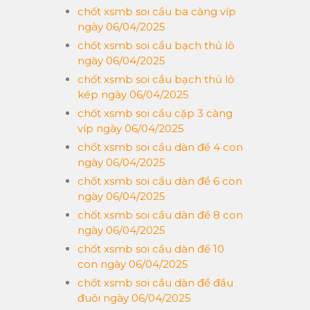
chốt xsmb soi cầu ba càng víp
ngày 06/04/2025
chốt xsmb soi cầu bạch thủ lô
ngày 06/04/2025
chốt xsmb soi cầu bạch thủ lô
kép ngày 06/04/2025
chốt xsmb soi cầu cặp 3 càng
víp ngày 06/04/2025
chốt xsmb soi cầu dàn đề 4 con
ngày 06/04/2025
chốt xsmb soi cầu dàn đề 6 con
ngày 06/04/2025
chốt xsmb soi cầu dàn đề 8 con
ngày 06/04/2025
chốt xsmb soi cầu dàn đề 10
con ngày 06/04/2025
chốt xsmb soi cầu dàn đề đầu
đuôi ngày 06/04/2025