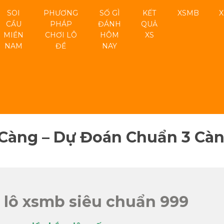
SOI
PHƯƠNG
SỐ GÌ
KẾT
XSMB
CẦU
PHÁP
ĐÁNH
QUẢ
MIỀN
CHƠI LÔ
HÔM
XS
NAM
ĐỀ
NAY
 Càng – Dự Đoán Chuẩn 3 Cà
 lô xsmb siêu chuẩn 999