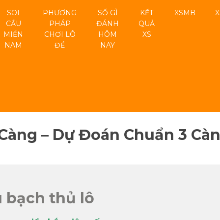
SOI
PHƯƠNG
SỐ GÌ
KẾT
XSMB
CẦU
PHÁP
ĐÁNH
QUẢ
MIỀN
CHƠI LÔ
HÔM
XS
NAM
ĐỀ
NAY
 Càng – Dự Đoán Chuẩn 3 Cà
 bạch thủ lô