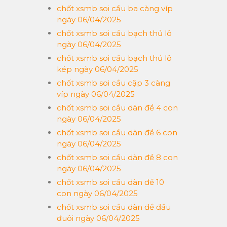
chốt xsmb soi cầu ba càng víp
ngày 06/04/2025
chốt xsmb soi cầu bạch thủ lô
ngày 06/04/2025
chốt xsmb soi cầu bạch thủ lô
kép ngày 06/04/2025
chốt xsmb soi cầu cặp 3 càng
víp ngày 06/04/2025
chốt xsmb soi cầu dàn đề 4 con
ngày 06/04/2025
chốt xsmb soi cầu dàn đề 6 con
ngày 06/04/2025
chốt xsmb soi cầu dàn đề 8 con
ngày 06/04/2025
chốt xsmb soi cầu dàn đề 10
con ngày 06/04/2025
chốt xsmb soi cầu dàn đề đầu
đuôi ngày 06/04/2025