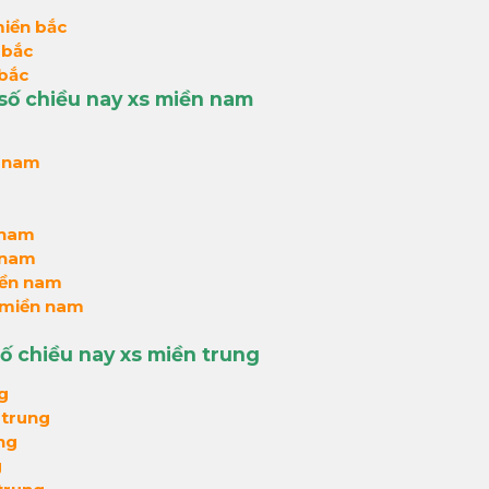
miền bắc
 bắc
 bắc
 số chiều nay xs miền nam
n nam
 nam
 nam
miền nam
t miền nam
số chiều nay xs miền trung
g
 trung
ung
g