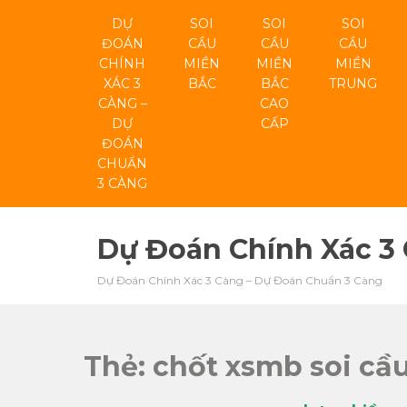
Skip
DỰ
SOI
SOI
SOI
to
ĐOÁN
CẦU
CẦU
CẦU
content
CHÍNH
MIỀN
MIỀN
MIỀN
XÁC 3
BẮC
BẮC
TRUNG
CÀNG –
CAO
DỰ
CẤP
ĐOÁN
CHUẨN
3 CÀNG
Dự Đoán Chính Xác 3
Dự Đoán Chính Xác 3 Càng – Dự Đoán Chuẩn 3 Càng
Thẻ:
chốt xsmb soi cầu