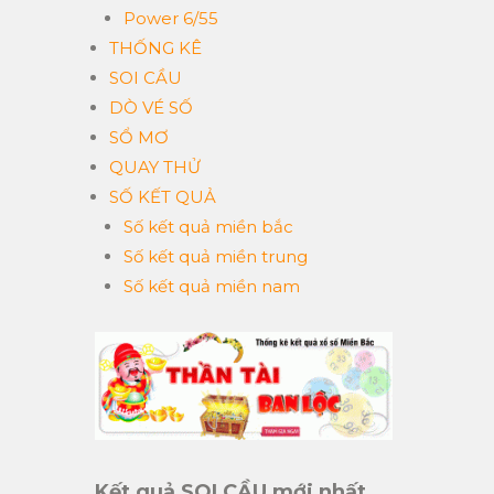
Power 6/55
THỐNG KÊ
SOI CẦU
DÒ VÉ SỐ
SỔ MƠ
QUAY THỬ
SỐ KẾT QUẢ
Số kết quả miền bắc
Số kết quả miền trung
Số kết quả miền nam
Kết quả SOI CẦU mới nhất