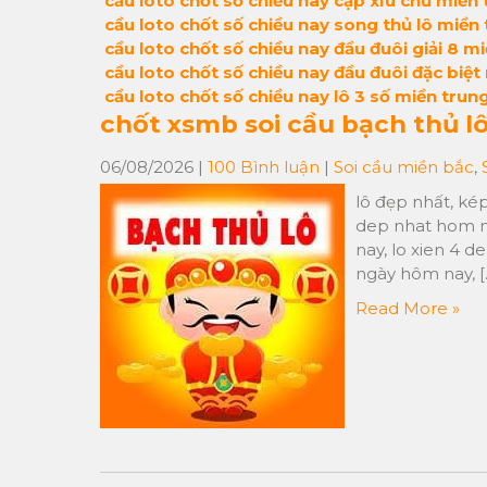
cầu loto chốt số chiều nay cặp xỉu chủ miền
cầu loto chốt số chiều nay song thủ lô miền
cầu loto chốt số chiều nay đầu đuôi giải 8 m
cầu loto chốt số chiều nay đầu đuôi đặc biệt
cầu loto chốt số chiều nay lô 3 số miền trun
chốt xsmb soi cầu bạch thủ l
06/08/2026
|
100 Bình luận
|
Soi cầu miền bắc
,
lô đẹp nhất, ké
dep nhat hom na
nay, lo xien 4 
ngày hôm nay, [
Read More »