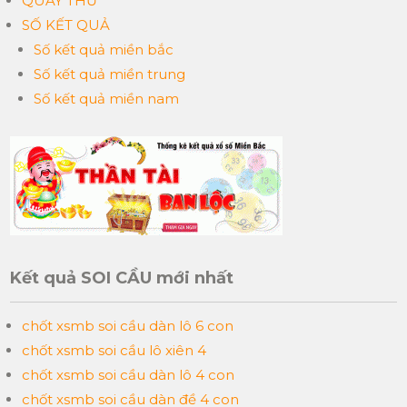
QUAY THỬ
SỐ KẾT QUẢ
Số kết quả miền bắc
Số kết quả miền trung
Số kết quả miền nam
Kết quả SOI CẦU mới nhất
chốt xsmb soi cầu dàn lô 6 con
chốt xsmb soi cầu lô xiên 4
chốt xsmb soi cầu dàn lô 4 con
chốt xsmb soi cầu dàn đề 4 con