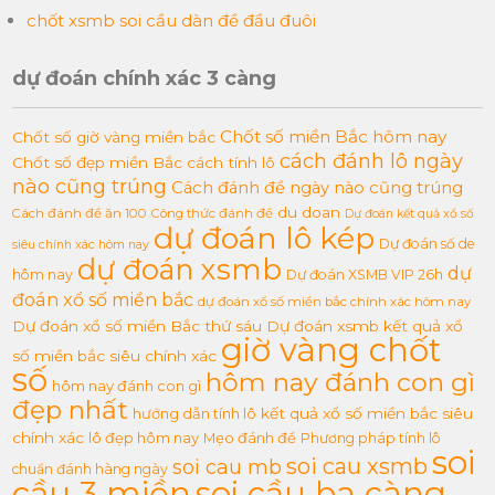
chốt xsmb soi cầu dàn đề đầu đuôi
dự đoán chính xác 3 càng
Chốt số miền Bắc hôm nay
Chốt số giờ vàng miền bắc
cách đánh lô ngày
Chốt số đẹp miền Bắc
cách tính lô
nào cũng trúng
Cách đánh đề ngày nào cũng trúng
du doan
Cách đánh đề ăn 100
Công thức đánh đề
Dự đoán kết quả xổ số
dự đoán lô kép
Dự đoán số de
siêu chính xác hôm nay
dự đoán xsmb
dự
hôm nay
Dự đoán XSMB VIP 26h
đoán xổ số miền bắc
dự đoán xổ số miền bắc chính xác hôm nay
Dự đoán xổ số miền Bắc thứ sáu Dự đoán xsmb kết quả xổ
giờ vàng chốt
số miền bắc siêu chính xác
số
hôm nay đánh con gì
hôm nay đánh con gì
đẹp nhất
hướng dẫn tính lô
kết quả xổ số miền bắc siêu
chính xác
lô đẹp hôm nay
Mẹo đánh đề
Phương pháp tính lô
soi
soi cau xsmb
soi cau mb
chuẩn đánh hàng ngày
cầu 3 miền
soi cầu ba càng