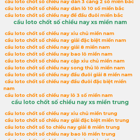
cầu loto chốt số chiều nay dàn 3 càng 2 số miền bắc
cầu loto chốt số chiều nay dàn lô 10 số miền bắc
cầu loto chốt số chiều nay đề đầu đuôi miền bắc
cầu loto chốt số chiều nay xs miền nam
cầu loto chốt số chiều nay xỉu chủ miền nam
cầu loto chốt số chiều nay giải đặc biệt miền nam
cầu loto chốt số chiều nay giải 8 miền nam
cầu loto chốt số chiều nay bao lô miền nam
cầu loto chốt số chiều nay cặp xỉu chủ miền nam
cầu loto chốt số chiều nay song thủ lô miền nam
cầu loto chốt số chiều nay đầu đuôi giải 8 miền nam
cầu loto chốt số chiều nay đầu đuôi đặc biệt miền
nam
cầu loto chốt số chiều nay lô 3 số miền nam
cầu loto chốt số chiều nay xs miền trung
cầu loto chốt số chiều nay xỉu chủ miền trung
cầu loto chốt số chiều nay giải đặc biệt miền trung
cầu loto chốt số to chiều nay giải 8 miền trung
cầu loto chốt số chiều nay bao lô miền trung