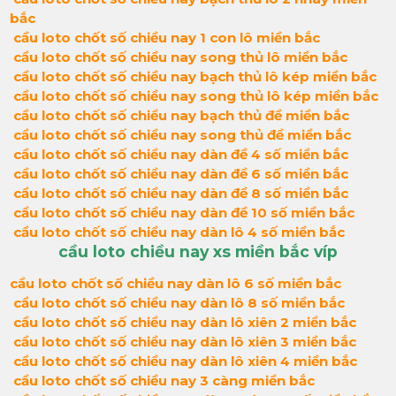
bắc
cầu loto chốt số chiều nay 1 con lô miền bắc
cầu loto chốt số chiều nay song thủ lô miền bắc
cầu loto chốt số chiều nay bạch thủ lô kép miền bắc
cầu loto chốt số chiều nay song thủ lô kép miền bắc
cầu loto chốt số chiều nay bạch thủ đề miền bắc
cầu loto chốt số chiều nay song thủ đề miền bắc
cầu loto chốt số chiều nay dàn đề 4 số miền bắc
cầu loto chốt số chiều nay dàn đề 6 số miền bắc
cầu loto chốt số chiều nay dàn đề 8 số miền bắc
cầu loto chốt số chiều nay dàn đề 10 số miền bắc
cầu loto chốt số chiều nay dàn lô 4 số miền bắc
cầu loto chiều nay xs miền bắc víp
cầu loto chốt số chiều nay dàn lô 6 số miền bắc
cầu loto chốt số chiều nay dàn lô 8 số miền bắc
cầu loto chốt số chiều nay dàn lô xiên 2 miền bắc
cầu loto chốt số chiều nay dàn lô xiên 3 miền bắc
cầu loto chốt số chiều nay dàn lô xiên 4 miền bắc
cầu loto chốt số chiều nay 3 càng miền bắc