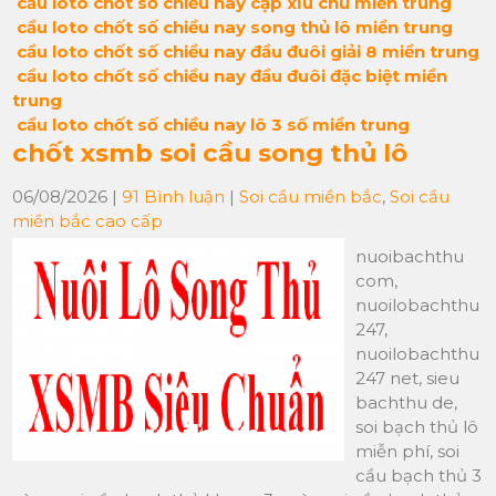
cầu loto chốt số chiều nay cặp xỉu chủ miền trung
cầu loto chốt số chiều nay song thủ lô miền trung
cầu loto chốt số chiều nay đầu đuôi giải 8 miền trung
cầu loto chốt số chiều nay đầu đuôi đặc biệt miền
trung
cầu loto chốt số chiều nay lô 3 số miền trung
chốt xsmb soi cầu song thủ lô
06/08/2026
|
91 Bình luận
|
Soi cầu miền bắc
,
Soi cầu
miền bắc cao cấp
nuoibachthu
com,
nuoilobachthu
247,
nuoilobachthu
247 net, sieu
bachthu de,
soi bạch thủ lô
miễn phí, soi
cầu bạch thủ 3