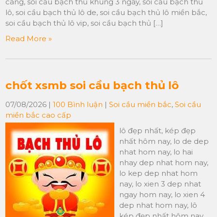
càng, soi cầu bạch thủ khung 3 ngày, soi cầu bạch thủ
lô, soi cầu bạch thủ lô de, soi cầu bạch thủ lô miền bắc,
soi cầu bạch thủ lô vip, soi cầu bạch thủ […]
Read More »
chốt xsmb soi cầu bạch thủ lô
07/08/2026
|
100 Bình luận
|
Soi cầu miền bắc
,
Soi cầu
miền bắc cao cấp
lô đẹp nhất, kép đẹp
nhất hôm nay, lo de dep
nhat hom nay, lo hai
nhay dep nhat hom nay,
lo kep dep nhat hom
nay, lo xien 3 dep nhat
ngay hom nay, lo xien 4
dep nhat hom nay, lô
kép đẹp nhất hôm nay,