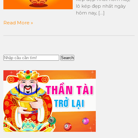
lô kép đẹp nhất ngày
hôm nay, […]
Read More »
Search