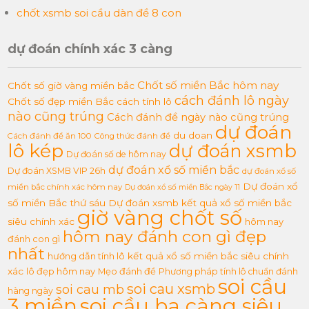
chốt xsmb soi cầu dàn đề 8 con
dự đoán chính xác 3 càng
Chốt số miền Bắc hôm nay
Chốt số giờ vàng miền bắc
cách đánh lô ngày
Chốt số đẹp miền Bắc
cách tính lô
nào cũng trúng
Cách đánh đề ngày nào cũng trúng
dự đoán
du doan
Cách đánh đề ăn 100
Công thức đánh đề
lô kép
dự đoán xsmb
Dự đoán số de hôm nay
dự đoán xổ số miền bắc
Dự đoán XSMB VIP 26h
dự đoán xổ số
Dự đoán xổ
miền bắc chính xác hôm nay
Dự đoán xổ số miền Bắc ngày 11
số miền Bắc thứ sáu Dự đoán xsmb kết quả xổ số miền bắc
giờ vàng chốt số
siêu chính xác
hôm nay
hôm nay đánh con gì đẹp
đánh con gì
nhất
hướng dẫn tính lô
kết quả xổ số miền bắc siêu chính
xác
lô đẹp hôm nay
Mẹo đánh đề
Phương pháp tính lô chuẩn đánh
soi cầu
soi cau xsmb
soi cau mb
hàng ngày
3 miền
soi cầu ba càng siêu