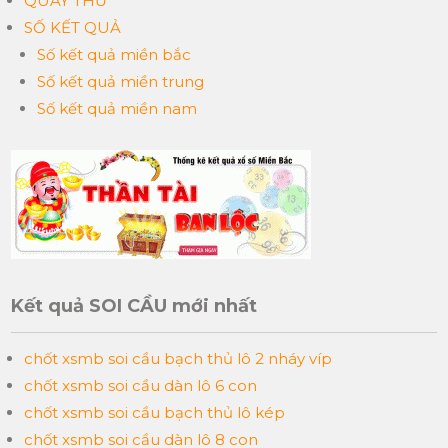
QUAY THỬ
SỐ KẾT QUẢ
Số kết quả miền bắc
Số kết quả miền trung
Số kết quả miền nam
Kết quả SOI CẦU mới nhất
chốt xsmb soi cầu bạch thủ lô 2 nháy víp
chốt xsmb soi cầu dàn lô 6 con
chốt xsmb soi cầu bạch thủ lô kép
chốt xsmb soi cầu dàn lô 8 con