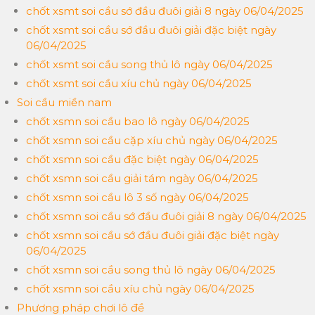
chốt xsmt soi cầu sớ đầu đuôi giải 8 ngày 06/04/2025
chốt xsmt soi cầu sớ đầu đuôi giải đặc biệt ngày
06/04/2025
chốt xsmt soi cầu song thủ lô ngày 06/04/2025
chốt xsmt soi cầu xíu chủ ngày 06/04/2025
Soi cầu miền nam
chốt xsmn soi cầu bao lô ngày 06/04/2025
chốt xsmn soi cầu cặp xíu chủ ngày 06/04/2025
chốt xsmn soi cầu đặc biệt ngày 06/04/2025
chốt xsmn soi cầu giải tám ngày 06/04/2025
chốt xsmn soi cầu lô 3 số ngày 06/04/2025
chốt xsmn soi cầu sớ đầu đuôi giải 8 ngày 06/04/2025
chốt xsmn soi cầu sớ đầu đuôi giải đặc biệt ngày
06/04/2025
chốt xsmn soi cầu song thủ lô ngày 06/04/2025
chốt xsmn soi cầu xíu chủ ngày 06/04/2025
Phương pháp chơi lô đề