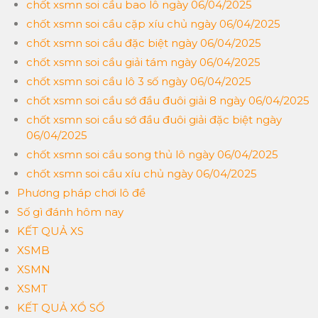
chốt xsmn soi cầu bao lô ngày 06/04/2025
chốt xsmn soi cầu cặp xíu chủ ngày 06/04/2025
chốt xsmn soi cầu đặc biệt ngày 06/04/2025
chốt xsmn soi cầu giải tám ngày 06/04/2025
chốt xsmn soi cầu lô 3 số ngày 06/04/2025
chốt xsmn soi cầu sớ đầu đuôi giải 8 ngày 06/04/2025
chốt xsmn soi cầu sớ đầu đuôi giải đặc biệt ngày
06/04/2025
chốt xsmn soi cầu song thủ lô ngày 06/04/2025
chốt xsmn soi cầu xíu chủ ngày 06/04/2025
Phương pháp chơi lô đề
Số gì đánh hôm nay
KẾT QUẢ XS
XSMB
XSMN
XSMT
KẾT QUẢ XỔ SỐ