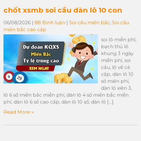
chốt xsmb soi cầu dàn lô 10 con
06/08/2026
|
88 Bình luận
|
Soi cầu miền bắc
,
Soi cầu
miền bắc cao cấp
soi lô miễn phí,
bạch thủ lô
khung 3 ngày
miễn phí, soi
cầu, lô về cả
cặp, dàn lô 10
số miền phí,
dàn lô xiên 3,
lô 6 số miền bắc miễn phí, dàn lô 4 số miền bắc miễn
phí, dàn lô 6 số cao cấp, dàn lô 10 số, dàn lô […]
Read More »