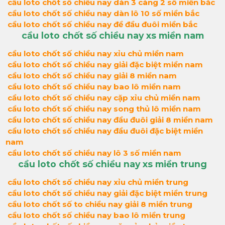
cầu loto chốt số chiều nay dàn 3 càng 2 số miền bắc
cầu loto chốt số chiều nay dàn lô 10 số miền bắc
cầu loto chốt số chiều nay đề đầu đuôi miền bắc
cầu loto chốt số chiều nay xs miền nam
cầu loto chốt số chiều nay xỉu chủ miền nam
cầu loto chốt số chiều nay giải đặc biệt miền nam
cầu loto chốt số chiều nay giải 8 miền nam
cầu loto chốt số chiều nay bao lô miền nam
cầu loto chốt số chiều nay cặp xỉu chủ miền nam
cầu loto chốt số chiều nay song thủ lô miền nam
cầu loto chốt số chiều nay đầu đuôi giải 8 miền nam
cầu loto chốt số chiều nay đầu đuôi đặc biệt miền
nam
cầu loto chốt số chiều nay lô 3 số miền nam
cầu loto chốt số chiều nay xs miền trung
cầu loto chốt số chiều nay xỉu chủ miền trung
cầu loto chốt số chiều nay giải đặc biệt miền trung
cầu loto chốt số to chiều nay giải 8 miền trung
cầu loto chốt số chiều nay bao lô miền trung