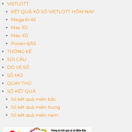
VIETLOTT
KẾT QUẢ XỔ SỐ VIETLOTT HÔM NAY
Mega 6×45
Max 3D
Max 4D
Power 6/55
THỐNG KÊ
SOI CẦU
DÒ VÉ SỐ
SỔ MƠ
QUAY THỬ
SỐ KẾT QUẢ
Số kết quả miền bắc
Số kết quả miền trung
Số kết quả miền nam