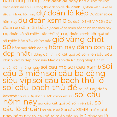
nào cũng trúng
Cách đánh đề ngày nào cũng trúng
du doan
Cách đánh đề ăn 100
Công thức đánh đề
Dự đoán kết quả xổ số
dự đoán lô kép
Dự đoán số de
siêu chính xác hôm nay
dự đoán xsmb
dự
hôm nay
Dự đoán XSMB VIP 26h
đoán xổ số miền bắc
dự đoán xổ số miền bắc chính xác hôm nay
Dự đoán xổ số miền Bắc thứ sáu Dự đoán xsmb kết quả xổ
giờ vàng chốt
số miền bắc siêu chính xác
số
hôm nay đánh con gì
hôm nay đánh con gì
đẹp nhất
hướng dẫn tính lô
kết quả xổ số miền bắc siêu
chính xác
lô đẹp hôm nay
Mẹo đánh đề
Phương pháp tính lô
soi
soi cau xsmb
soi cau mb
chuẩn đánh hàng ngày
cầu 3 miền
soi cầu ba càng
siêu víp
soi cầu bạch thủ lô
soi cầu bạch thủ đề
soi cầu dự đoán
soi cầu
kqxsmb
Soi cầu Dự đoán XSMB chính xác 100
hôm nay
soi
soi cầu kết quả xổ số miền bắc
cầu lô chuẩn
Soi cầu XSMB miễn phí
soi cầu lô đề
soi lô
ngày hôm nay
soi lo 2 nháy
soi cầu xổ số miền bắc