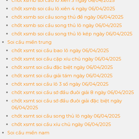
chốt xsmb soi cầu lô xiên 3 ngày 06/04/2025
chốt xsmb soi cầu lô xiên 4 ngày 06/04/2025
chốt xsmb soi cầu song thủ đề ngày 06/04/2025
chốt xsmb soi cầu song thủ lô ngày 06/04/2025
chốt xsmb soi cầu song thủ lô kép ngày 06/04/2025
Soi cầu miền trung
chốt xsmt soi cầu bao lô ngày 06/04/2025
chốt xsmt soi cầu cặp xíu chủ ngày 06/04/2025
chốt xsmt soi cầu đặc biệt ngày 06/04/2025
chốt xsmt soi cầu giải tám ngày 06/04/2025
chốt xsmt soi cầu lô 3 số ngày 06/04/2025
chốt xsmt soi cầu sớ đầu đuôi giải 8 ngày 06/04/2025
chốt xsmt soi cầu sớ đầu đuôi giải đặc biệt ngày
06/04/2025
chốt xsmt soi cầu song thủ lô ngày 06/04/2025
chốt xsmt soi cầu xíu chủ ngày 06/04/2025
Soi cầu miền nam