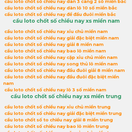
cầu loto chốt số chiều nay dàn 3 càng 2 số miền bắc
cầu loto chốt số chiều nay dàn lô 10 số miền bắc
cầu loto chốt số chiều nay đề đầu đuôi miền bắc
cầu loto chốt số chiều nay xs miền nam
cầu loto chốt số chiều nay xỉu chủ miền nam
cầu loto chốt số chiều nay giải đặc biệt miền nam
cầu loto chốt số chiều nay giải 8 miền nam
cầu loto chốt số chiều nay bao lô miền nam
cầu loto chốt số chiều nay cặp xỉu chủ miền nam
cầu loto chốt số chiều nay song thủ lô miền nam
cầu loto chốt số chiều nay đầu đuôi giải 8 miền nam
cầu loto chốt số chiều nay đầu đuôi đặc biệt miền
nam
cầu loto chốt số chiều nay lô 3 số miền nam
cầu loto chốt số chiều nay xs miền trung
cầu loto chốt số chiều nay xỉu chủ miền trung
cầu loto chốt số chiều nay giải đặc biệt miền trung
cầu loto chốt số to chiều nay giải 8 miền trung
cầu loto chốt số chiều nay bao lô miền trung