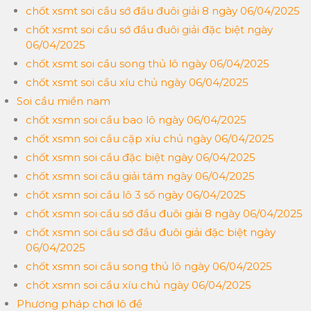
chốt xsmt soi cầu sớ đầu đuôi giải 8 ngày 06/04/2025
chốt xsmt soi cầu sớ đầu đuôi giải đặc biệt ngày
06/04/2025
chốt xsmt soi cầu song thủ lô ngày 06/04/2025
chốt xsmt soi cầu xíu chủ ngày 06/04/2025
Soi cầu miền nam
chốt xsmn soi cầu bao lô ngày 06/04/2025
chốt xsmn soi cầu cặp xíu chủ ngày 06/04/2025
chốt xsmn soi cầu đặc biệt ngày 06/04/2025
chốt xsmn soi cầu giải tám ngày 06/04/2025
chốt xsmn soi cầu lô 3 số ngày 06/04/2025
chốt xsmn soi cầu sớ đầu đuôi giải 8 ngày 06/04/2025
chốt xsmn soi cầu sớ đầu đuôi giải đặc biệt ngày
06/04/2025
chốt xsmn soi cầu song thủ lô ngày 06/04/2025
chốt xsmn soi cầu xíu chủ ngày 06/04/2025
Phương pháp chơi lô đề