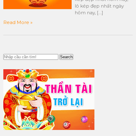
lô kép đẹp nhất ngày
hôm nay, […]
Read More »
Search