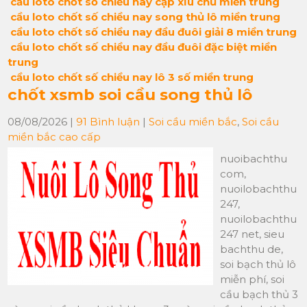
cầu loto chốt số chiều nay cặp xỉu chủ miền trung
cầu loto chốt số chiều nay song thủ lô miền trung
cầu loto chốt số chiều nay đầu đuôi giải 8 miền trung
cầu loto chốt số chiều nay đầu đuôi đặc biệt miền
trung
cầu loto chốt số chiều nay lô 3 số miền trung
chốt xsmb soi cầu song thủ lô
08/08/2026
|
91 Bình luận
|
Soi cầu miền bắc
,
Soi cầu
miền bắc cao cấp
nuoibachthu
com,
nuoilobachthu
247,
nuoilobachthu
247 net, sieu
bachthu de,
soi bạch thủ lô
miễn phí, soi
cầu bạch thủ 3