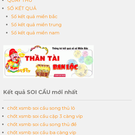
QUAY THỬ
SỐ KẾT QUẢ
Số kết quả miền bắc
Số kết quả miền trung
Số kết quả miền nam
Kết quả SOI CẦU mới nhất
chốt xsmb soi cầu song thủ lô
chốt xsmb soi cầu cặp 3 càng víp
chốt xsmb soi cầu song thủ đề
chốt xsmb soi cầu ba càng víp