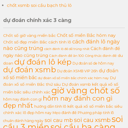
chốt xsmb soi cầu bạch thủ lô
dự đoán chính xác 3 càng
Chốt số miền Bắc hôm nay
Chốt số giờ vàng miền bắc
cách đánh lô ngày
Chốt số đẹp miền Bắc
cách tính lô
nào cũng trúng
Cách đánh đề
cách đánh lô đề dễ trúng nhất
ngày nào cũng trúng
du
Cách đánh đề ăn 100
Công thức đánh đề
dự đoán lô kép
doan
Dự đoán số de hôm nay
dự đoán xsmb
dự đoán
Dự đoán XSMB VIP 26h
xổ số miền bắc
Dự
dự đoán xổ số miền bắc chính xác hôm nay
đoán xổ số miền Bắc thứ sáu Dự đoán xsmb kết quả xổ số
giờ vàng chốt số
miền bắc siêu chính xác
hôm nay đánh con gì
hôm nay đánh con gì
đẹp nhất
hướng dẫn tính lô
kết quả xổ số miền bắc siêu
chính xác
lô đẹp hôm nay
Mẹo đánh đề
Phương pháp tính lô
soi
soi cau xsmb
soi cau mb
chuẩn đánh hàng ngày
cầu 3 miền
soi cầu ba càng