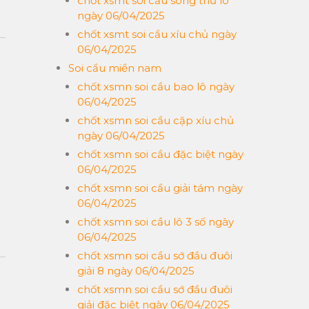
chốt xsmt soi cầu song thủ lô
ngày 06/04/2025
chốt xsmt soi cầu xíu chủ ngày
06/04/2025
Soi cầu miền nam
chốt xsmn soi cầu bao lô ngày
06/04/2025
chốt xsmn soi cầu cặp xíu chủ
ngày 06/04/2025
chốt xsmn soi cầu đặc biệt ngày
06/04/2025
chốt xsmn soi cầu giải tám ngày
06/04/2025
chốt xsmn soi cầu lô 3 số ngày
06/04/2025
chốt xsmn soi cầu sớ đầu đuôi
giải 8 ngày 06/04/2025
chốt xsmn soi cầu sớ đầu đuôi
giải đặc biệt ngày 06/04/2025