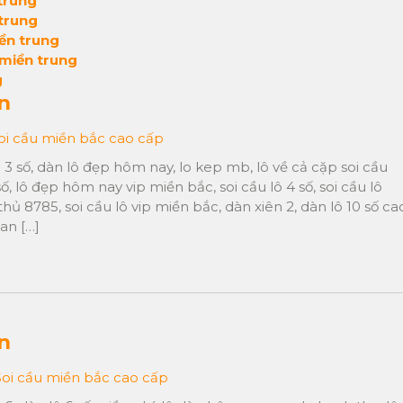
 trung
 trung
iền trung
 miền trung
g
n
oi cầu miền bắc cao cấp
 3 số, dàn lô đẹp hôm nay, lo kep mb, lô về cả cặp soi cầu
số, lô đẹp hôm nay vip miền bắc, soi cầu lô 4 số, soi cầu lô
hủ 8785, soi cầu lô vip miền bắc, dàn xiên 2, dàn lô 10 số ca
an […]
n
Soi cầu miền bắc cao cấp