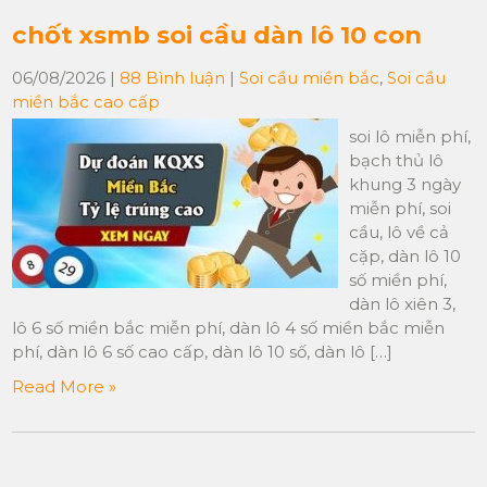
chốt xsmb soi cầu dàn lô 10 con
06/08/2026
|
88 Bình luận
|
Soi cầu miền bắc
,
Soi cầu
miền bắc cao cấp
soi lô miễn phí,
bạch thủ lô
khung 3 ngày
miễn phí, soi
cầu, lô về cả
cặp, dàn lô 10
số miền phí,
dàn lô xiên 3,
lô 6 số miền bắc miễn phí, dàn lô 4 số miền bắc miễn
phí, dàn lô 6 số cao cấp, dàn lô 10 số, dàn lô […]
Read More »