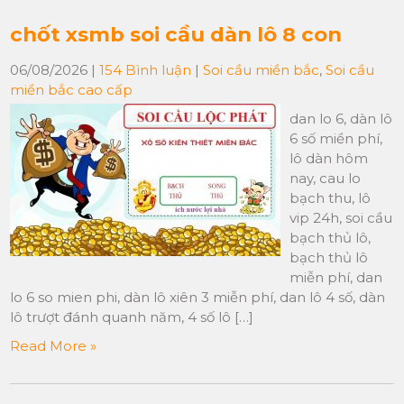
chốt xsmb soi cầu dàn lô 8 con
06/08/2026
|
154 Bình luận
|
Soi cầu miền bắc
,
Soi cầu
miền bắc cao cấp
dan lo 6, dàn lô
6 số miền phí,
lô dàn hôm
nay, cau lo
bạch thu, lô
vip 24h, soi cầu
bạch thủ lô,
bạch thủ lô
miễn phí, dan
lo 6 so mien phi, dàn lô xiên 3 miễn phí, dan lô 4 số, dàn
lô trượt đánh quanh năm, 4 số lô […]
Read More »