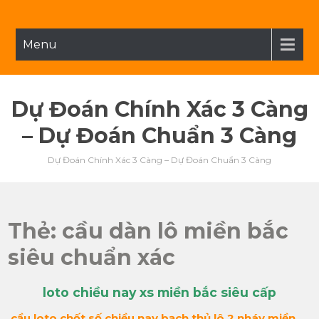
Skip
to
content
Menu
Dự Đoán Chính Xác 3 Càng
– Dự Đoán Chuẩn 3 Càng
Dự Đoán Chính Xác 3 Càng – Dự Đoán Chuẩn 3 Càng
Thẻ:
cầu dàn lô miền bắc
siêu chuẩn xác
loto chiều nay xs miền bắc siêu cấp
cầu loto chốt số chiều nay bạch thủ lô 2 nháy miền