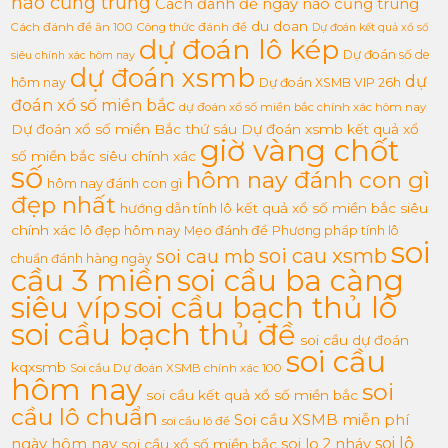
nào cũng trúng
Cách đánh đề ngày nào cũng trúng
du doan
Cách đánh đề ăn 100
Công thức đánh đề
Dự đoán kết quả xổ số
dự đoán lô kép
Dự đoán số de
siêu chính xác hôm nay
dự đoán xsmb
dự
hôm nay
Dự đoán XSMB VIP 26h
đoán xổ số miền bắc
dự đoán xổ số miền bắc chính xác hôm nay
Dự đoán xổ số miền Bắc thứ sáu Dự đoán xsmb kết quả xổ
giờ vàng chốt
số miền bắc siêu chính xác
số
hôm nay đánh con gì
hôm nay đánh con gì
đẹp nhất
hướng dẫn tính lô
kết quả xổ số miền bắc siêu
chính xác
lô đẹp hôm nay
Mẹo đánh đề
Phương pháp tính lô
soi
soi cau xsmb
soi cau mb
chuẩn đánh hàng ngày
cầu 3 miền
soi cầu ba càng
siêu víp
soi cầu bạch thủ lô
soi cầu bạch thủ đề
soi cầu dự đoán
soi cầu
kqxsmb
Soi cầu Dự đoán XSMB chính xác 100
hôm nay
soi
soi cầu kết quả xổ số miền bắc
cầu lô chuẩn
Soi cầu XSMB miễn phí
soi cầu lô đề
soi lô
ngày hôm nay
soi lo 2 nháy
soi cầu xổ số miền bắc