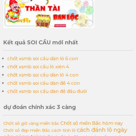
Kết quả SOI CẦU mới nhất
chốt xsmb soi cầu dàn lô 6 con
chốt xsmb soi cầu lô xiên 4
chốt xsmb soi cầu dàn lô 4 con
chốt xsmb soi cầu dàn đề 4 con
chốt xsmb soi cầu dàn đề đầu đuôi
dự đoán chính xác 3 càng
Chốt số miền Bắc hôm nay
Chốt số giờ vàng miền bắc
cách đánh lô ngày
Chốt số đẹp miền Bắc
cách tính lô