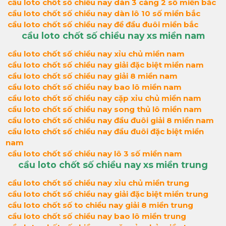
cầu loto chốt số chiều nay dàn 3 càng 2 số miền bắc
cầu loto chốt số chiều nay dàn lô 10 số miền bắc
cầu loto chốt số chiều nay đề đầu đuôi miền bắc
cầu loto chốt số chiều nay xs miền nam
cầu loto chốt số chiều nay xỉu chủ miền nam
cầu loto chốt số chiều nay giải đặc biệt miền nam
cầu loto chốt số chiều nay giải 8 miền nam
cầu loto chốt số chiều nay bao lô miền nam
cầu loto chốt số chiều nay cặp xỉu chủ miền nam
cầu loto chốt số chiều nay song thủ lô miền nam
cầu loto chốt số chiều nay đầu đuôi giải 8 miền nam
cầu loto chốt số chiều nay đầu đuôi đặc biệt miền
nam
cầu loto chốt số chiều nay lô 3 số miền nam
cầu loto chốt số chiều nay xs miền trung
cầu loto chốt số chiều nay xỉu chủ miền trung
cầu loto chốt số chiều nay giải đặc biệt miền trung
cầu loto chốt số to chiều nay giải 8 miền trung
cầu loto chốt số chiều nay bao lô miền trung