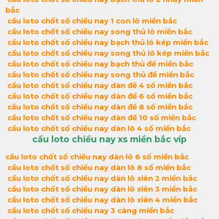
bắc
cầu loto chốt số chiều nay 1 con lô miền bắc
cầu loto chốt số chiều nay song thủ lô miền bắc
cầu loto chốt số chiều nay bạch thủ lô kép miền bắc
cầu loto chốt số chiều nay song thủ lô kép miền bắc
cầu loto chốt số chiều nay bạch thủ đề miền bắc
cầu loto chốt số chiều nay song thủ đề miền bắc
cầu loto chốt số chiều nay dàn đề 4 số miền bắc
cầu loto chốt số chiều nay dàn đề 6 số miền bắc
cầu loto chốt số chiều nay dàn đề 8 số miền bắc
cầu loto chốt số chiều nay dàn đề 10 số miền bắc
cầu loto chốt số chiều nay dàn lô 4 số miền bắc
cầu loto chiều nay xs miền bắc víp
cầu loto chốt số chiều nay dàn lô 6 số miền bắc
cầu loto chốt số chiều nay dàn lô 8 số miền bắc
cầu loto chốt số chiều nay dàn lô xiên 2 miền bắc
cầu loto chốt số chiều nay dàn lô xiên 3 miền bắc
cầu loto chốt số chiều nay dàn lô xiên 4 miền bắc
cầu loto chốt số chiều nay 3 càng miền bắc