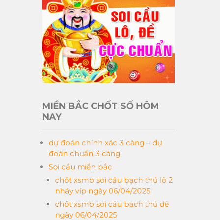
MIỀN BẮC CHỐT SỐ HÔM
NAY
dự đoán chính xác 3 càng – dự
đoán chuẩn 3 càng
Soi cầu miền bắc
chốt xsmb soi cầu bạch thủ lô 2
nháy víp ngày 06/04/2025
chốt xsmb soi cầu bạch thủ đề
ngày 06/04/2025