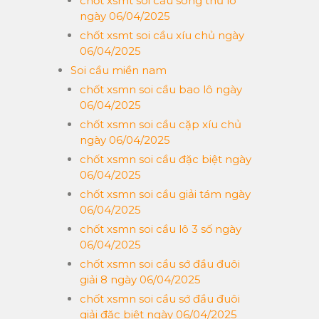
chốt xsmt soi cầu song thủ lô
ngày 06/04/2025
chốt xsmt soi cầu xíu chủ ngày
06/04/2025
Soi cầu miền nam
chốt xsmn soi cầu bao lô ngày
06/04/2025
chốt xsmn soi cầu cặp xíu chủ
ngày 06/04/2025
chốt xsmn soi cầu đặc biệt ngày
06/04/2025
chốt xsmn soi cầu giải tám ngày
06/04/2025
chốt xsmn soi cầu lô 3 số ngày
06/04/2025
chốt xsmn soi cầu sớ đầu đuôi
giải 8 ngày 06/04/2025
chốt xsmn soi cầu sớ đầu đuôi
giải đặc biệt ngày 06/04/2025