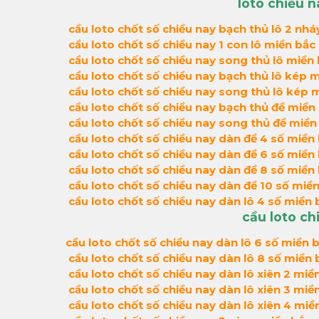
loto chiều n
cầu loto chốt số chiều nay bạch thủ lô 2 nh
cầu loto chốt số chiều nay 1 con lô miền bắc
cầu loto chốt số chiều nay song thủ lô miền
cầu loto chốt số chiều nay bạch thủ lô kép 
cầu loto chốt số chiều nay song thủ lô kép 
cầu loto chốt số chiều nay bạch thủ đề miền
cầu loto chốt số chiều nay song thủ đề miền
cầu loto chốt số chiều nay dàn đề 4 số miền
cầu loto chốt số chiều nay dàn đề 6 số miền
cầu loto chốt số chiều nay dàn đề 8 số miền
cầu loto chốt số chiều nay dàn đề 10 số miề
cầu loto chốt số chiều nay dàn lô 4 số miền 
cầu loto ch
cầu loto chốt số chiều nay dàn lô 6 số miền 
cầu loto chốt số chiều nay dàn lô 8 số miền 
cầu loto chốt số chiều nay dàn lô xiên 2 miề
cầu loto chốt số chiều nay dàn lô xiên 3 miề
cầu loto chốt số chiều nay dàn lô xiên 4 miề