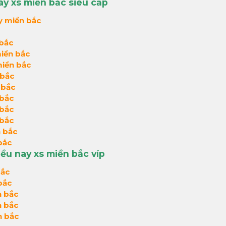
ay xs miền bắc siêu cấp
áy miền bắc
 bắc
miền bắc
miền bắc
 bắc
 bắc
 bắc
 bắc
 bắc
n bắc
bắc
iều nay xs miền bắc víp
bắc
bắc
n bắc
n bắc
n bắc