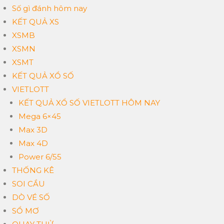
Số gì đánh hôm nay
KẾT QUẢ XS
XSMB
XSMN
XSMT
KẾT QUẢ XỔ SỐ
VIETLOTT
KẾT QUẢ XỔ SỐ VIETLOTT HÔM NAY
Mega 6×45
Max 3D
Max 4D
Power 6/55
THỐNG KÊ
SOI CẦU
DÒ VÉ SỐ
SỔ MƠ