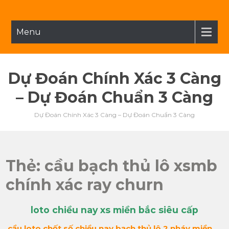
Skip
to
content
Menu
Dự Đoán Chính Xác 3 Càng
– Dự Đoán Chuẩn 3 Càng
Dự Đoán Chính Xác 3 Càng – Dự Đoán Chuẩn 3 Càng
Thẻ:
cầu bạch thủ lô xsmb
chính xác ray churn
loto chiều nay xs miền bắc siêu cấp
cầu loto chốt số chiều nay bạch thủ lô 2 nháy miền