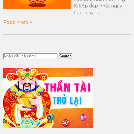
lô kép đẹp nhất ngày
hôm nay, […]
Read More »
Search