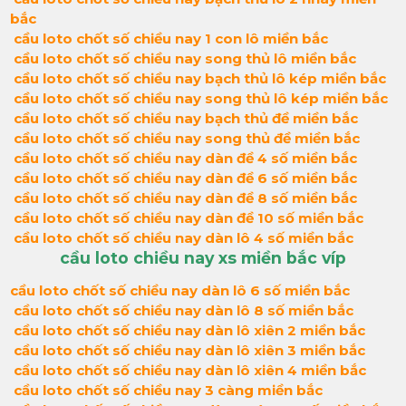
bắc
cầu loto chốt số chiều nay 1 con lô miền bắc
cầu loto chốt số chiều nay song thủ lô miền bắc
cầu loto chốt số chiều nay bạch thủ lô kép miền bắc
cầu loto chốt số chiều nay song thủ lô kép miền bắc
cầu loto chốt số chiều nay bạch thủ đề miền bắc
cầu loto chốt số chiều nay song thủ đề miền bắc
cầu loto chốt số chiều nay dàn đề 4 số miền bắc
cầu loto chốt số chiều nay dàn đề 6 số miền bắc
cầu loto chốt số chiều nay dàn đề 8 số miền bắc
cầu loto chốt số chiều nay dàn đề 10 số miền bắc
cầu loto chốt số chiều nay dàn lô 4 số miền bắc
cầu loto chiều nay xs miền bắc víp
cầu loto chốt số chiều nay dàn lô 6 số miền bắc
cầu loto chốt số chiều nay dàn lô 8 số miền bắc
cầu loto chốt số chiều nay dàn lô xiên 2 miền bắc
cầu loto chốt số chiều nay dàn lô xiên 3 miền bắc
cầu loto chốt số chiều nay dàn lô xiên 4 miền bắc
cầu loto chốt số chiều nay 3 càng miền bắc