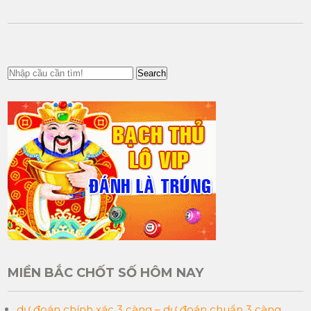
Search
MIỀN BẮC CHỐT SỐ HÔM NAY
dự đoán chính xác 3 càng – dự đoán chuẩn 3 càng