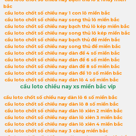
bắc
cầu loto chốt số chiều nay 1 con lô miền bắc
cầu loto chốt số chiều nay song thủ lô miền bắc
cầu loto chốt số chiều nay bạch thủ lô kép miền bắc
cầu loto chốt số chiều nay song thủ lô kép miền bắc
cầu loto chốt số chiều nay bạch thủ đề miền bắc
cầu loto chốt số chiều nay song thủ đề miền bắc
cầu loto chốt số chiều nay dàn đề 4 số miền bắc
cầu loto chốt số chiều nay dàn đề 6 số miền bắc
cầu loto chốt số chiều nay dàn đề 8 số miền bắc
cầu loto chốt số chiều nay dàn đề 10 số miền bắc
cầu loto chốt số chiều nay dàn lô 4 số miền bắc
cầu loto chiều nay xs miền bắc víp
cầu loto chốt số chiều nay dàn lô 6 số miền bắc
cầu loto chốt số chiều nay dàn lô 8 số miền bắc
cầu loto chốt số chiều nay dàn lô xiên 2 miền bắc
cầu loto chốt số chiều nay dàn lô xiên 3 miền bắc
cầu loto chốt số chiều nay dàn lô xiên 4 miền bắc
cầu loto chốt số chiều nay 3 càng miền bắc