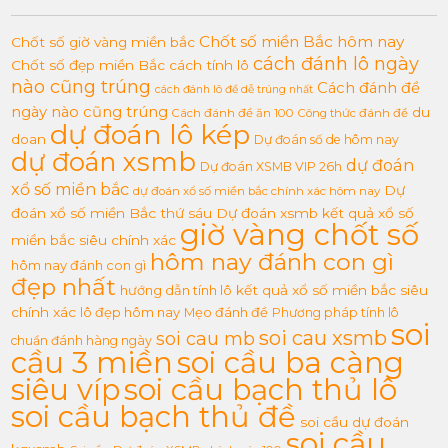
Chốt số miền Bắc hôm nay
Chốt số giờ vàng miền bắc
cách đánh lô ngày
Chốt số đẹp miền Bắc
cách tính lô
nào cũng trúng
Cách đánh đề
cách đánh lô đề dễ trúng nhất
ngày nào cũng trúng
du
Cách đánh đề ăn 100
Công thức đánh đề
dự đoán lô kép
doan
Dự đoán số de hôm nay
dự đoán xsmb
dự đoán
Dự đoán XSMB VIP 26h
xổ số miền bắc
Dự
dự đoán xổ số miền bắc chính xác hôm nay
đoán xổ số miền Bắc thứ sáu Dự đoán xsmb kết quả xổ số
giờ vàng chốt số
miền bắc siêu chính xác
hôm nay đánh con gì
hôm nay đánh con gì
đẹp nhất
hướng dẫn tính lô
kết quả xổ số miền bắc siêu
chính xác
lô đẹp hôm nay
Mẹo đánh đề
Phương pháp tính lô
soi
soi cau xsmb
soi cau mb
chuẩn đánh hàng ngày
cầu 3 miền
soi cầu ba càng
siêu víp
soi cầu bạch thủ lô
soi cầu bạch thủ đề
soi cầu dự đoán
soi cầu