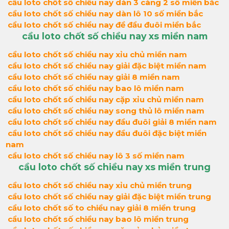
cầu loto chốt số chiều nay dàn 3 càng 2 số miền bắc
cầu loto chốt số chiều nay dàn lô 10 số miền bắc
cầu loto chốt số chiều nay đề đầu đuôi miền bắc
cầu loto chốt số chiều nay xs miền nam
cầu loto chốt số chiều nay xỉu chủ miền nam
cầu loto chốt số chiều nay giải đặc biệt miền nam
cầu loto chốt số chiều nay giải 8 miền nam
cầu loto chốt số chiều nay bao lô miền nam
cầu loto chốt số chiều nay cặp xỉu chủ miền nam
cầu loto chốt số chiều nay song thủ lô miền nam
cầu loto chốt số chiều nay đầu đuôi giải 8 miền nam
cầu loto chốt số chiều nay đầu đuôi đặc biệt miền
nam
cầu loto chốt số chiều nay lô 3 số miền nam
cầu loto chốt số chiều nay xs miền trung
cầu loto chốt số chiều nay xỉu chủ miền trung
cầu loto chốt số chiều nay giải đặc biệt miền trung
cầu loto chốt số to chiều nay giải 8 miền trung
cầu loto chốt số chiều nay bao lô miền trung