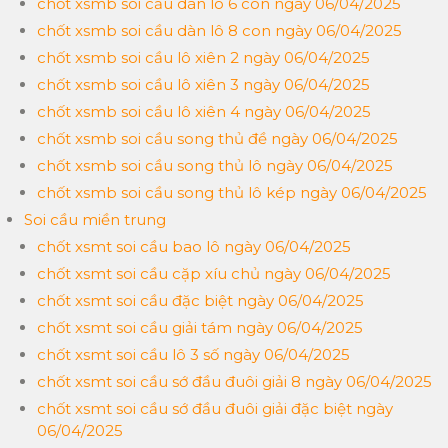
chốt xsmb soi cầu dàn lô 6 con ngày 06/04/2025
chốt xsmb soi cầu dàn lô 8 con ngày 06/04/2025
chốt xsmb soi cầu lô xiên 2 ngày 06/04/2025
chốt xsmb soi cầu lô xiên 3 ngày 06/04/2025
chốt xsmb soi cầu lô xiên 4 ngày 06/04/2025
chốt xsmb soi cầu song thủ đề ngày 06/04/2025
chốt xsmb soi cầu song thủ lô ngày 06/04/2025
chốt xsmb soi cầu song thủ lô kép ngày 06/04/2025
Soi cầu miền trung
chốt xsmt soi cầu bao lô ngày 06/04/2025
chốt xsmt soi cầu cặp xíu chủ ngày 06/04/2025
chốt xsmt soi cầu đặc biệt ngày 06/04/2025
chốt xsmt soi cầu giải tám ngày 06/04/2025
chốt xsmt soi cầu lô 3 số ngày 06/04/2025
chốt xsmt soi cầu sớ đầu đuôi giải 8 ngày 06/04/2025
chốt xsmt soi cầu sớ đầu đuôi giải đặc biệt ngày
06/04/2025