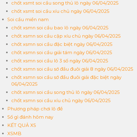
chốt xsmt soi cầu song thủ lô ngày 06/04/2025
chốt xsmt soi cầu xíu chủ ngày 06/04/2025
Soi cầu miền nam
chốt xsmn soi cầu bao lô ngày 06/04/2025
chốt xsmn soi cầu cặp xíu chủ ngày 06/04/2025
chốt xsmn soi cầu đặc biệt ngày 06/04/2025
chốt xsmn soi cầu giải tám ngày 06/04/2025
chốt xsmn soi cầu lô 3 số ngày 06/04/2025
chốt xsmn soi cầu sớ đầu đuôi giải 8 ngày 06/04/2025
chốt xsmn soi cầu sớ đầu đuôi giải đặc biệt ngày
06/04/2025
chốt xsmn soi cầu song thủ lô ngày 06/04/2025
chốt xsmn soi cầu xíu chủ ngày 06/04/2025
Phương pháp chơi lô đề
Số gì đánh hôm nay
KẾT QUẢ XS
XSMB