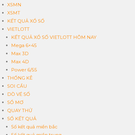
XSMN
XSMT
KẾT QUẢ XỔ SỐ
VIETLOTT
KẾT QUẢ XỔ SỐ VIETLOTT HÔM NAY
Mega 6×45
Max 3D
Max 4D
Power 6/55
THỐNG KÊ
SOI CẦU
DÒ VÉ SỐ
SỔ MƠ
QUAY THỬ
SỐ KẾT QUẢ
Số kết quả miền bắc
Số kết quả miền trung