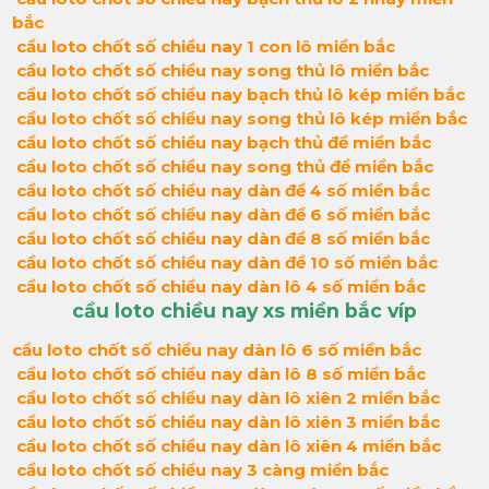
bắc
cầu loto chốt số chiều nay 1 con lô miền bắc
cầu loto chốt số chiều nay song thủ lô miền bắc
cầu loto chốt số chiều nay bạch thủ lô kép miền bắc
cầu loto chốt số chiều nay song thủ lô kép miền bắc
cầu loto chốt số chiều nay bạch thủ đề miền bắc
cầu loto chốt số chiều nay song thủ đề miền bắc
cầu loto chốt số chiều nay dàn đề 4 số miền bắc
cầu loto chốt số chiều nay dàn đề 6 số miền bắc
cầu loto chốt số chiều nay dàn đề 8 số miền bắc
cầu loto chốt số chiều nay dàn đề 10 số miền bắc
cầu loto chốt số chiều nay dàn lô 4 số miền bắc
cầu loto chiều nay xs miền bắc víp
cầu loto chốt số chiều nay dàn lô 6 số miền bắc
cầu loto chốt số chiều nay dàn lô 8 số miền bắc
cầu loto chốt số chiều nay dàn lô xiên 2 miền bắc
cầu loto chốt số chiều nay dàn lô xiên 3 miền bắc
cầu loto chốt số chiều nay dàn lô xiên 4 miền bắc
cầu loto chốt số chiều nay 3 càng miền bắc