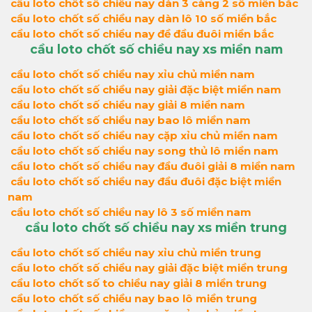
cầu loto chốt số chiều nay dàn 3 càng 2 số miền bắc
cầu loto chốt số chiều nay dàn lô 10 số miền bắc
cầu loto chốt số chiều nay đề đầu đuôi miền bắc
cầu loto chốt số chiều nay xs miền nam
cầu loto chốt số chiều nay xỉu chủ miền nam
cầu loto chốt số chiều nay giải đặc biệt miền nam
cầu loto chốt số chiều nay giải 8 miền nam
cầu loto chốt số chiều nay bao lô miền nam
cầu loto chốt số chiều nay cặp xỉu chủ miền nam
cầu loto chốt số chiều nay song thủ lô miền nam
cầu loto chốt số chiều nay đầu đuôi giải 8 miền nam
cầu loto chốt số chiều nay đầu đuôi đặc biệt miền
nam
cầu loto chốt số chiều nay lô 3 số miền nam
cầu loto chốt số chiều nay xs miền trung
cầu loto chốt số chiều nay xỉu chủ miền trung
cầu loto chốt số chiều nay giải đặc biệt miền trung
cầu loto chốt số to chiều nay giải 8 miền trung
cầu loto chốt số chiều nay bao lô miền trung