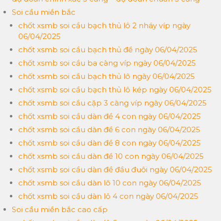
Soi cầu miền bắc
chốt xsmb soi cầu bạch thủ lô 2 nháy víp ngày
06/04/2025
chốt xsmb soi cầu bạch thủ đề ngày 06/04/2025
chốt xsmb soi cầu ba càng víp ngày 06/04/2025
chốt xsmb soi cầu bạch thủ lô ngày 06/04/2025
chốt xsmb soi cầu bạch thủ lô kép ngày 06/04/2025
chốt xsmb soi cầu cặp 3 càng víp ngày 06/04/2025
chốt xsmb soi cầu dàn đề 4 con ngày 06/04/2025
chốt xsmb soi cầu dàn đề 6 con ngày 06/04/2025
chốt xsmb soi cầu dàn đề 8 con ngày 06/04/2025
chốt xsmb soi cầu dàn đề 10 con ngày 06/04/2025
chốt xsmb soi cầu dàn đề đầu đuôi ngày 06/04/2025
chốt xsmb soi cầu dàn lô 10 con ngày 06/04/2025
chốt xsmb soi cầu dàn lô 4 con ngày 06/04/2025
Soi cầu miền bắc cao cấp