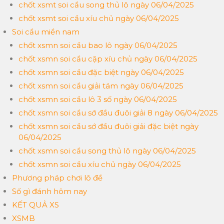
chốt xsmt soi cầu song thủ lô ngày 06/04/2025
chốt xsmt soi cầu xíu chủ ngày 06/04/2025
Soi cầu miền nam
chốt xsmn soi cầu bao lô ngày 06/04/2025
chốt xsmn soi cầu cặp xíu chủ ngày 06/04/2025
chốt xsmn soi cầu đặc biệt ngày 06/04/2025
chốt xsmn soi cầu giải tám ngày 06/04/2025
chốt xsmn soi cầu lô 3 số ngày 06/04/2025
chốt xsmn soi cầu sớ đầu đuôi giải 8 ngày 06/04/2025
chốt xsmn soi cầu sớ đầu đuôi giải đặc biệt ngày
06/04/2025
chốt xsmn soi cầu song thủ lô ngày 06/04/2025
chốt xsmn soi cầu xíu chủ ngày 06/04/2025
Phương pháp chơi lô đề
Số gì đánh hôm nay
KẾT QUẢ XS
XSMB