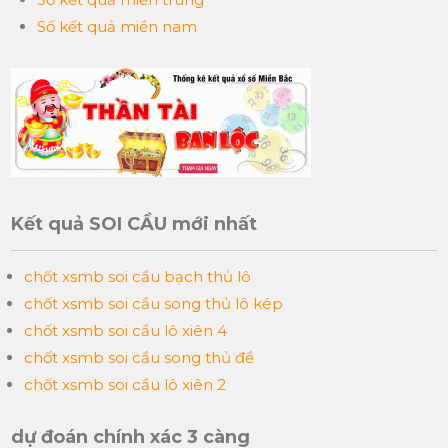
Số kết quả miền nam
Kết quả SOI CẦU mới nhất
chốt xsmb soi cầu bạch thủ lô
chốt xsmb soi cầu song thủ lô kép
chốt xsmb soi cầu lô xiên 4
chốt xsmb soi cầu song thủ đề
chốt xsmb soi cầu lô xiên 2
dự đoán chính xác 3 càng