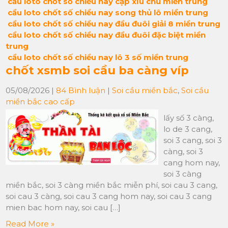
cầu loto chốt số chiều nay cặp xỉu chủ miền trung
cầu loto chốt số chiều nay song thủ lô miền trung
cầu loto chốt số chiều nay đầu đuôi giải 8 miền trung
cầu loto chốt số chiều nay đầu đuôi đặc biệt miền
trung
cầu loto chốt số chiều nay lô 3 số miền trung
chốt xsmb soi cầu ba càng víp
05/08/2026
|
84 Bình luận
|
Soi cầu miền bắc
,
Soi cầu
miền bắc cao cấp
lấy số 3 càng,
lo de 3 cang,
soi 3 cang, soi 3
càng, soi 3
cang hom nay,
soi 3 càng
miền bắc, soi 3 càng miền bắc miễn phí, soi cau 3 cang,
soi cau 3 càng, soi cau 3 cang hom nay, soi cau 3 cang
mien bac hom nay, soi cau […]
Read More »