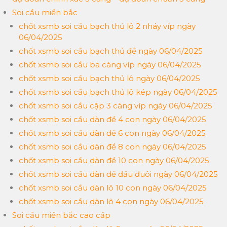
Soi cầu miền bắc
chốt xsmb soi cầu bạch thủ lô 2 nháy víp ngày
06/04/2025
chốt xsmb soi cầu bạch thủ đề ngày 06/04/2025
chốt xsmb soi cầu ba càng víp ngày 06/04/2025
chốt xsmb soi cầu bạch thủ lô ngày 06/04/2025
chốt xsmb soi cầu bạch thủ lô kép ngày 06/04/2025
chốt xsmb soi cầu cặp 3 càng víp ngày 06/04/2025
chốt xsmb soi cầu dàn đề 4 con ngày 06/04/2025
chốt xsmb soi cầu dàn đề 6 con ngày 06/04/2025
chốt xsmb soi cầu dàn đề 8 con ngày 06/04/2025
chốt xsmb soi cầu dàn đề 10 con ngày 06/04/2025
chốt xsmb soi cầu dàn đề đầu đuôi ngày 06/04/2025
chốt xsmb soi cầu dàn lô 10 con ngày 06/04/2025
chốt xsmb soi cầu dàn lô 4 con ngày 06/04/2025
Soi cầu miền bắc cao cấp