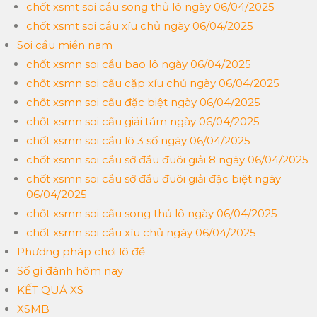
chốt xsmt soi cầu song thủ lô ngày 06/04/2025
chốt xsmt soi cầu xíu chủ ngày 06/04/2025
Soi cầu miền nam
chốt xsmn soi cầu bao lô ngày 06/04/2025
chốt xsmn soi cầu cặp xíu chủ ngày 06/04/2025
chốt xsmn soi cầu đặc biệt ngày 06/04/2025
chốt xsmn soi cầu giải tám ngày 06/04/2025
chốt xsmn soi cầu lô 3 số ngày 06/04/2025
chốt xsmn soi cầu sớ đầu đuôi giải 8 ngày 06/04/2025
chốt xsmn soi cầu sớ đầu đuôi giải đặc biệt ngày
06/04/2025
chốt xsmn soi cầu song thủ lô ngày 06/04/2025
chốt xsmn soi cầu xíu chủ ngày 06/04/2025
Phương pháp chơi lô đề
Số gì đánh hôm nay
KẾT QUẢ XS
XSMB