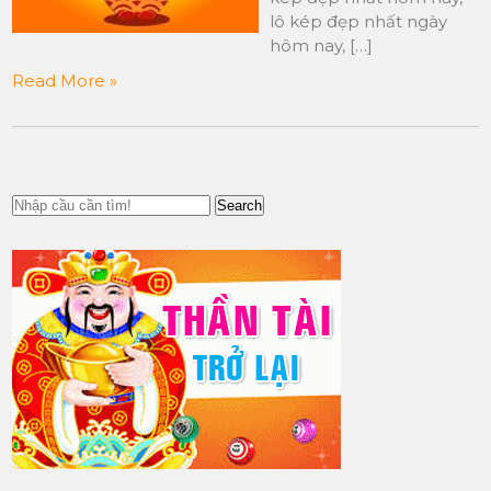
lô kép đẹp nhất ngày
hôm nay, […]
Read More »
Search