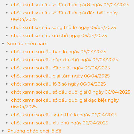
chốt xsmt soi cầu sớ đầu đuôi giải 8 ngày 06/04/2025
chốt xsmt soi cầu sớ đầu đuôi giải đặc biệt ngày
06/04/2025
chốt xsmt soi cầu song thủ lô ngày 06/04/2025
chốt xsmt soi cầu xíu chủ ngày 06/04/2025
Soi cầu miền nam
chốt xsmn soi cầu bao lô ngày 06/04/2025
chốt xsmn soi cầu cặp xíu chủ ngày 06/04/2025
chốt xsmn soi cầu đặc biệt ngày 06/04/2025
chốt xsmn soi cầu giải tám ngày 06/04/2025
chốt xsmn soi cầu lô 3 số ngày 06/04/2025
chốt xsmn soi cầu sớ đầu đuôi giải 8 ngày 06/04/2025
chốt xsmn soi cầu sớ đầu đuôi giải đặc biệt ngày
06/04/2025
chốt xsmn soi cầu song thủ lô ngày 06/04/2025
chốt xsmn soi cầu xíu chủ ngày 06/04/2025
Phương pháp chơi lô đề