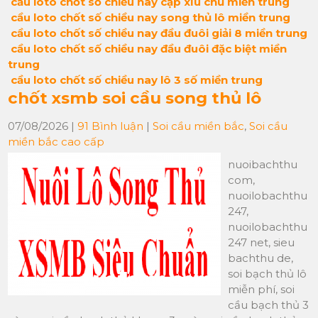
cầu loto chốt số chiều nay cặp xỉu chủ miền trung
cầu loto chốt số chiều nay song thủ lô miền trung
cầu loto chốt số chiều nay đầu đuôi giải 8 miền trung
cầu loto chốt số chiều nay đầu đuôi đặc biệt miền
trung
cầu loto chốt số chiều nay lô 3 số miền trung
chốt xsmb soi cầu song thủ lô
07/08/2026
|
91 Bình luận
|
Soi cầu miền bắc
,
Soi cầu
miền bắc cao cấp
nuoibachthu
com,
nuoilobachthu
247,
nuoilobachthu
247 net, sieu
bachthu de,
soi bạch thủ lô
miễn phí, soi
cầu bạch thủ 3