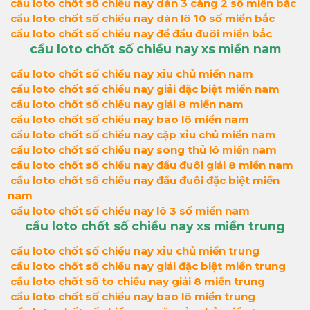
cầu loto chốt số chiều nay dàn 3 càng 2 số miền bắc
cầu loto chốt số chiều nay dàn lô 10 số miền bắc
cầu loto chốt số chiều nay đề đầu đuôi miền bắc
cầu loto chốt số chiều nay xs miền nam
cầu loto chốt số chiều nay xỉu chủ miền nam
cầu loto chốt số chiều nay giải đặc biệt miền nam
cầu loto chốt số chiều nay giải 8 miền nam
cầu loto chốt số chiều nay bao lô miền nam
cầu loto chốt số chiều nay cặp xỉu chủ miền nam
cầu loto chốt số chiều nay song thủ lô miền nam
cầu loto chốt số chiều nay đầu đuôi giải 8 miền nam
cầu loto chốt số chiều nay đầu đuôi đặc biệt miền
nam
cầu loto chốt số chiều nay lô 3 số miền nam
cầu loto chốt số chiều nay xs miền trung
cầu loto chốt số chiều nay xỉu chủ miền trung
cầu loto chốt số chiều nay giải đặc biệt miền trung
cầu loto chốt số to chiều nay giải 8 miền trung
cầu loto chốt số chiều nay bao lô miền trung