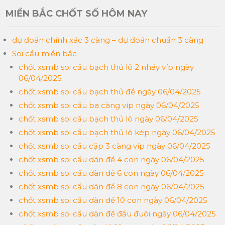
MIỀN BẮC CHỐT SỐ HÔM NAY
dự đoán chính xác 3 càng – dự đoán chuẩn 3 càng
Soi cầu miền bắc
chốt xsmb soi cầu bạch thủ lô 2 nháy víp ngày
06/04/2025
chốt xsmb soi cầu bạch thủ đề ngày 06/04/2025
chốt xsmb soi cầu ba càng víp ngày 06/04/2025
chốt xsmb soi cầu bạch thủ lô ngày 06/04/2025
chốt xsmb soi cầu bạch thủ lô kép ngày 06/04/2025
chốt xsmb soi cầu cặp 3 càng víp ngày 06/04/2025
chốt xsmb soi cầu dàn đề 4 con ngày 06/04/2025
chốt xsmb soi cầu dàn đề 6 con ngày 06/04/2025
chốt xsmb soi cầu dàn đề 8 con ngày 06/04/2025
chốt xsmb soi cầu dàn đề 10 con ngày 06/04/2025
chốt xsmb soi cầu dàn đề đầu đuôi ngày 06/04/2025